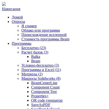
Навигация
Домой
Опросы
Я спамер
Облако или программа
Происхождение вселенной
Стоимость программы Beam
Программы
Бесплатно (23)
Расчет балок (3)
Balka
Beam
Условно-бесплатно (3)
Программы в Excel (11)
Матрицы (2)
Макросы Solidworks (8)
BeamCenterLine
Component Count
Component Tree
Properties+
QR code генератор
SaveAsPDF