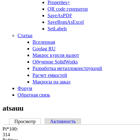
Properties+
QR code генератор
SaveAsPDF
SaveBomAsExcel
SetLabels
Статьи
Вселенная
Goolag RU
Макрос курсов валют
Обучение SolidWorks
Разработка металлоконструкций
Расчет емкостей
Макросы на заказ
Форум
Обратная связь
atsauu
Просмотр
(активная вкладка)
Активность
Главные вкладки
Pi*100:
314