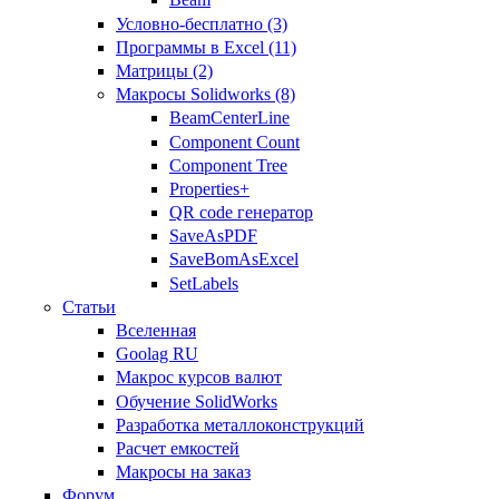
Условно-бесплатно (3)
Программы в Excel (11)
Матрицы (2)
Макросы Solidworks (8)
BeamCenterLine
Component Count
Component Tree
Properties+
QR code генератор
SaveAsPDF
SaveBomAsExcel
SetLabels
Статьи
Вселенная
Goolag RU
Макрос курсов валют
Обучение SolidWorks
Разработка металлоконструкций
Расчет емкостей
Макросы на заказ
Форум