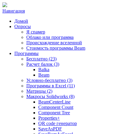
Навигация
Домой
Опросы
Я спамер
Облако или программа
Происхождение вселенной
Стоимость программы Beam
Программы
Бесплатно (23)
Расчет балок (3)
Balka
Beam
Условно-бесплатно (3)
Программы в Excel (11)
Матрицы (2)
Макросы Solidworks (8)
BeamCenterLine
Component Count
Component Tree
Properties+
QR code генератор
SaveAsPDF