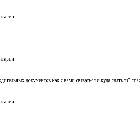
ентарии
ентарии
дительных документов как с вами связаться и куда слать тз? спа
ентарии