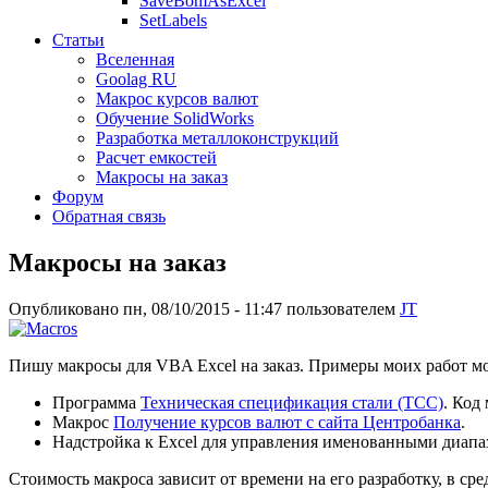
SaveBomAsExcel
SetLabels
Статьи
Вселенная
Goolag RU
Макрос курсов валют
Обучение SolidWorks
Разработка металлоконструкций
Расчет емкостей
Макросы на заказ
Форум
Обратная связь
Макросы на заказ
Опубликовано пн, 08/10/2015 - 11:47 пользователем
JT
Пишу макросы для VBA Excel на заказ. Примеры моих работ мо
Программа
Техническая спецификация стали (ТСС)
. Код
Макрос
Получение курсов валют с сайта Центробанка
.
Надстройка к Excel для управления именованными диап
Стоимость макроса зависит от времени на его разработку, в сре