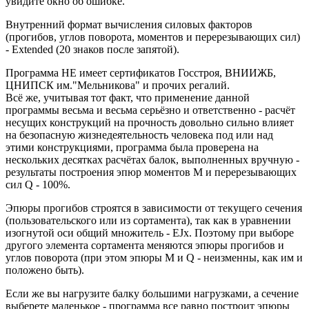
увидите окно об ошибке.
Внутренний формат вычисления силовых факторов
(прогибов, углов поворота, моментов и перерезывающих сил)
- Extended (20 знаков после запятой).
Программа НЕ имеет сертификатов Госстроя, ВНИИЖБ,
ЦНИПСК им."Мельникова" и прочих регалий.
Всё же, учитывая тот факт, что применение данной
программы весьма и весьма серьёзно и ответственно - расчёт
несущих конструкций на прочность довольно сильно влияет
на безопасную жизнедеятельность человека под или над
этими конструкциями, программа была проверена на
нескольких десятках расчётах балок, выполненных вручную -
результаты построения эпюр моментов M и перерезывающих
сил Q - 100%.
Эпюры прогибов строятся в зависимости от текущего сечения
(пользовательского или из сортамента), так как в уравнении
изогнутой оси общий множитель - EJx. Поэтому при выборе
другого элемента сортамента меняются эпюры прогибов и
углов поворота (при этом эпюры M и Q - неизменны, как им и
положено быть).
Если же вы нагрузите балку большими нагрузками, а сечение
выберете маленькое - программа все равно построит эпюры