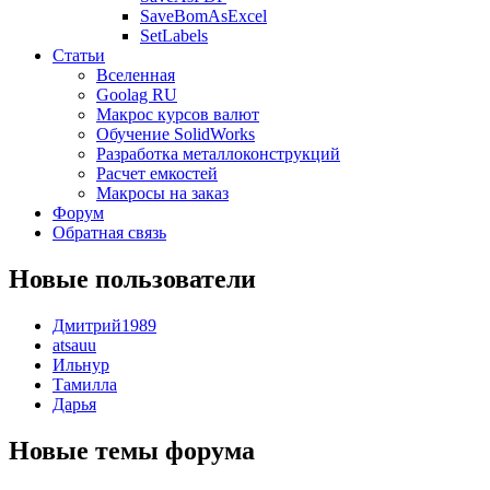
SaveBomAsExcel
SetLabels
Статьи
Вселенная
Goolag RU
Макрос курсов валют
Обучение SolidWorks
Разработка металлоконструкций
Расчет емкостей
Макросы на заказ
Форум
Обратная связь
Новые пользователи
Дмитрий1989
atsauu
Ильнур
Тамилла
Дарья
Новые темы форума