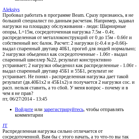
Aleksiys
Пробовал работать в программе Beam. Сразу признаюсь, я не
большой специалист по данным расчетам. Например, задавал
нагрузки на площадку обслуживания - люди: Шарнирные
опоры, L=15м, сосредоточенная нагрузка 7.5м - 0.4т,
распределенная от металлоконструкций от 0 до 15м - 0.66т и
собственный вес балок. Расчет: 2 нагрузки (с-0.4 и р-0.66)-
выдал спаренный двутавр 40Б1, прогиб для людей нормально;
2 нагрузки обьеденил как сосредоточенные - 1.06т - выдал
спаренный швеллер №22, результат конструктивно
устраивает; 2 нагрузки обьеденил как распределенные - 1.06т -
выдал спаренный двутавр 45Б1 и 55Б1, результат не
устраивает. Не понял - распределенная нагрузка дает такой
результат (дв.40Б1х2 и 45Б1х2) и получается 2 нагрузки сос. и
расп. нельзя ставить, а то сбой. У меня вопрос - почему и в
чем я не прав?
пт, 06/27/2014 - 13:45
Войдите
или
зарегистрируйтесь
, чтобы отправлять
комментарии
JT
Распределенная нагрузка сильно отличается от
сосредоточенной. Вам бы с этого начать, а то что-то вы так