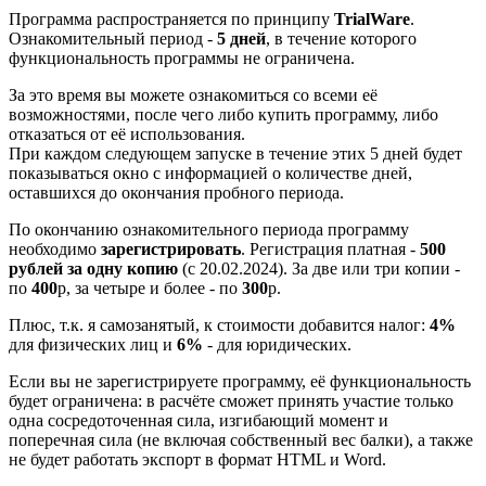
Программа распространяется по принципу
TrialWare
.
Ознакомительный период -
5 дней
, в течение которого
функциональность программы не ограничена.
За это время вы можете ознакомиться со всеми её
возможностями, после чего либо купить программу, либо
отказаться от её использования.
При каждом следующем запуске в течение этих 5 дней будет
показываться окно с информацией о количестве дней,
оставшихся до окончания пробного периода.
По окончанию ознакомительного периода программу
необходимо
зарегистрировать
. Регистрация платная -
500
рублей за одну копию
(с 20.02.2024). За две или три копии -
по
400
р, за четыре и более - по
300
р.
Плюс, т.к. я самозанятый, к стоимости добавится налог:
4%
для физических лиц и
6%
- для юридических.
Если вы не зарегистрируете программу, её функциональность
будет ограничена: в расчёте сможет принять участие только
одна сосредоточенная сила, изгибающий момент и
поперечная сила (не включая собственный вес балки), а также
не будет работать экспорт в формат HTML и Word.