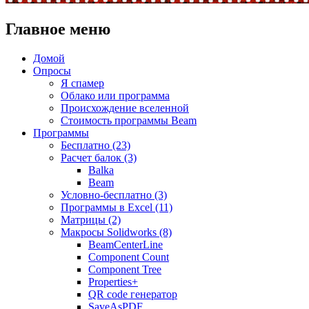
Главное меню
Домой
Опросы
Я спамер
Облако или программа
Происхождение вселенной
Стоимость программы Beam
Программы
Бесплатно (23)
Расчет балок (3)
Balka
Beam
Условно-бесплатно (3)
Программы в Excel (11)
Матрицы (2)
Макросы Solidworks (8)
BeamCenterLine
Component Count
Component Tree
Properties+
QR code генератор
SaveAsPDF