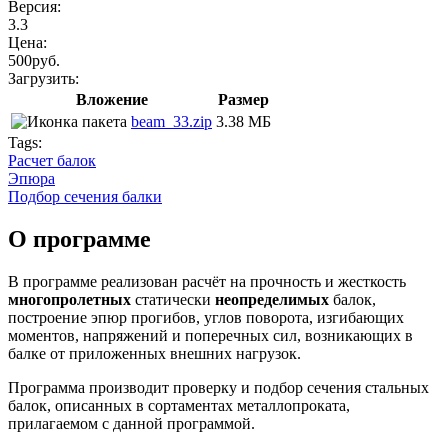
Версия:
3.3
Цена:
500руб.
Загрузить:
Вложение
Размер
beam_33.zip
3.38 МБ
Tags:
Расчет балок
Эпюра
Подбор сечения балки
О программе
В программе реализован расчёт на прочность и жесткость
многопролетных
статически
неопределимых
балок,
построение эпюр прогибов, углов поворота, изгибающих
моментов, напряжений и поперечных сил, возникающих в
балке от приложенных внешних нагрузок.
Программа производит проверку и подбор сечения стальных
балок, описанных в сортаментах металлопроката,
прилагаемом с данной программой.