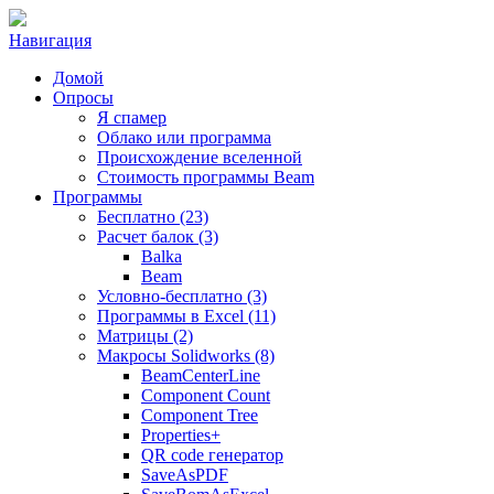
Навигация
Домой
Опросы
Я спамер
Облако или программа
Происхождение вселенной
Стоимость программы Beam
Программы
Бесплатно (23)
Расчет балок (3)
Balka
Beam
Условно-бесплатно (3)
Программы в Excel (11)
Матрицы (2)
Макросы Solidworks (8)
BeamCenterLine
Component Count
Component Tree
Properties+
QR code генератор
SaveAsPDF