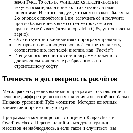
закон Гука. То есть не учитывается пластичность и
текучесть материала и всего, что связано с этими
понятиями. Из этого следует, что можно задать балку на
2-х опорах с пролётом в 1 км, загрузить её и получить
прогиб балки в несколько сотен метров, чего на
практике не бывает (хотя эпюры M и Q будут построены
верно);
Отсутствуют встроенные языки программирования;
Нет пре- и пост- процессоров, всё считается на лету,
соответственно, нет такой кнопки, как "Расчёт";
И ещё много чего нет в этой программе, обычно в
достаточном количестве разбросанного по
строительному софту.
Точность и достоверность расчётов
Метод расчёта, реализованный в программе - составление и
решение дифференциального уравнения изогнутой оси балки.
Никаких уравнений Трёх моментов, Методов конечных
элементов и пр. не присутствует.
Программа откомпилирована с опциями Range check и
Overflow check. Переполнений и выходов за границы
массивов не наблюдалось, а если такое и случиться - вы