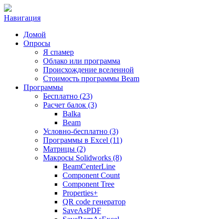
Навигация
Домой
Опросы
Я спамер
Облако или программа
Происхождение вселенной
Стоимость программы Beam
Программы
Бесплатно (23)
Расчет балок (3)
Balka
Beam
Условно-бесплатно (3)
Программы в Excel (11)
Матрицы (2)
Макросы Solidworks (8)
BeamCenterLine
Component Count
Component Tree
Properties+
QR code генератор
SaveAsPDF