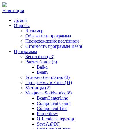
Навигация
Домой
Опросы
Я спамер
Облако или программа
Происхождение вселенной
Стоимость программы Beam
Программы
Бесплатно (23)
Расчет балок (3)
Balka
Beam
Условно-бесплатно (3)
Программы в Excel (11)
Матрицы (2)
Макросы Solidworks (8)
BeamCenterLine
Component Count
Component Tree
Properties+
QR code генератор
SaveAsPDF