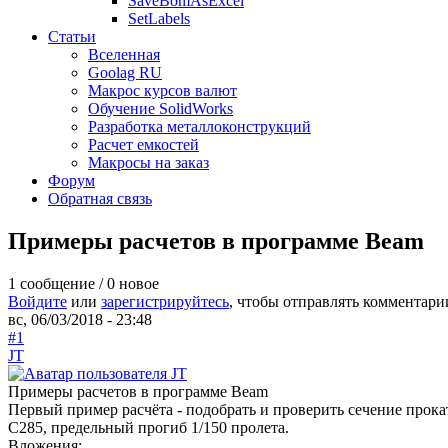
SaveBomAsExcel
SetLabels
Статьи
Вселенная
Goolag RU
Макрос курсов валют
Обучение SolidWorks
Разработка металлоконструкций
Расчет емкостей
Макросы на заказ
Форум
Обратная связь
Примеры расчетов в программе Beam
1 сообщение / 0 новое
Войдите
или
зарегистрируйтесь
, чтобы отправлять комментари
вс, 06/03/2018 - 23:48
#1
JT
Примеры расчетов в программе Beam
Первый пример расчёта - подобрать и проверить сечение прока
С285, предельный прогиб 1/150 пролета.
Вложения: