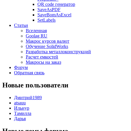
QR code генератор
SaveAsPDF
SaveBomAsExcel
SetLabels
Статьи
Вселенная
Goolag RU
Макрос курсов валют
Обучение SolidWorks
Разработка металлоконструкций
Расчет емкостей
Макросы на заказ
Форум
Обратная связь
Новые пользователи
Дмитрий1989
atsauu
Ильнур
Тамилла
Дарья