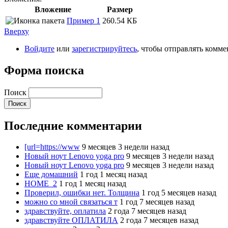
Вложение
Размер
Пример 1
260.54 КБ
Вверху
Войдите
или
зарегистрируйтесь
, чтобы отправлять комм
Форма поиска
Поиск
Последние комментарии
[url=https://www
9 месяцев 3 недели назад
Новый ноут Lenovo yoga pro
9 месяцев 3 недели назад
Новый ноут Lenovo yoga pro
9 месяцев 3 недели назад
Еще домашний
1 год 1 месяц назад
HOME_2
1 год 1 месяц назад
Проверил, ошибки нет. Толщина
1 год 5 месяцев назад
можно со мной связаться т
1 год 7 месяцев назад
здравствуйте, оплатила
2 года 7 месяцев назад
здравствуйте ОПЛАТИЛА
2 года 7 месяцев назад