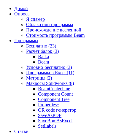
Домой
Опросы
Я спамер
Облако или программа
Происхождение вселенной
Стоимость программы Beam
Программы
Бесплатно (23)
Расчет балок (3)
Balka
Beam
Условно-бесплатно (3)
Программы в Excel (11)
Матрицы (2)
Макросы Solidworks (8)
BeamCenterLine
Component Count
Component Tree
Properties+
QR code генератор
SaveAsPDF
SaveBomAsExcel
SetLabels
Статьи