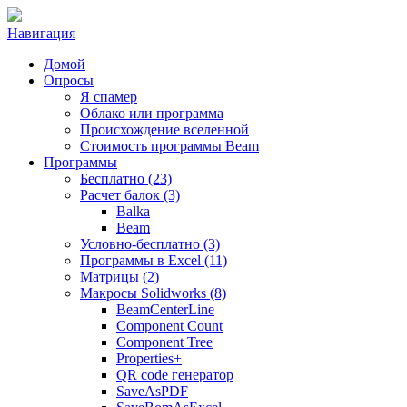
Навигация
Домой
Опросы
Я спамер
Облако или программа
Происхождение вселенной
Стоимость программы Beam
Программы
Бесплатно (23)
Расчет балок (3)
Balka
Beam
Условно-бесплатно (3)
Программы в Excel (11)
Матрицы (2)
Макросы Solidworks (8)
BeamCenterLine
Component Count
Component Tree
Properties+
QR code генератор
SaveAsPDF