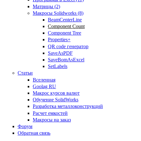
Матрицы (2)
Макросы Solidworks (8)
BeamCenterLine
Component Count
Component Tree
Properties+
QR code генератор
SaveAsPDF
SaveBomAsExcel
SetLabels
Статьи
Вселенная
Goolag RU
Макрос курсов валют
Обучение SolidWorks
Разработка металлоконструкций
Расчет емкостей
Макросы на заказ
Форум
Обратная связь