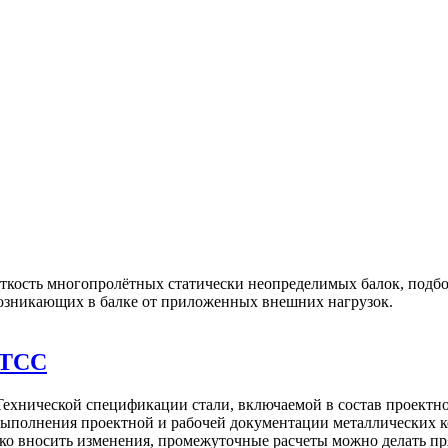
сткость многопролётных статически неопределимых балок, подбор
озникающих в балке от приложенных внешних нагрузок.
 TCC
 Технической спецификации стали, включаемой в состав проект
 выполнения проектной и рабочей документации металлических
егко вносить изменения, промежуточные расчеты можно делать п