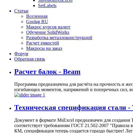
SaveBomAsExcel
SetLabels
Статьи
Вселенная
Goolag RU
Макрос курсов валют
Обучение SolidWorks
Разработка металлоконструкций
Расчет емкостей
Макросы на заказ
Форум
Обратная связь
Расчет балок - Beam
Программа предназначена для расчёта на прочность и же
изгибающих моментов, напряжений и поперечных сил, в
Техническая спецификация стали -
Документ в формате MsExcel предназначен для создания
соответствует требованиям ГОСТ 21.502-2007 "Правила
КМ, спецификация теперь создается гораздо быстрее! Л