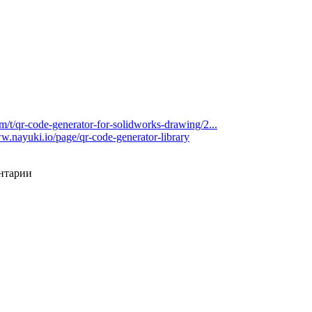
m/t/qr-code-generator-for-solidworks-drawing/2...
ww.nayuki.io/page/qr-code-generator-library
ентарии