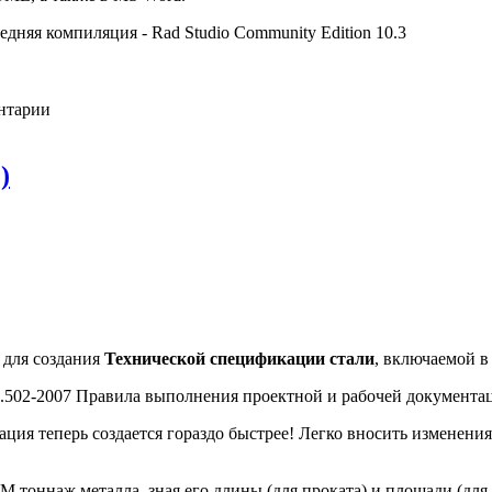
дняя компиляция - Rad Studio Community Edition 10.3
ентарии
)
 для создания
Технической спецификации стали
, включаемой в
.502-2007 Правила выполнения проектной и рабочей документа
ия теперь создается гораздо быстрее! Легко вносить изменени
 тоннаж металла, зная его длины (для проката) и площади (для 