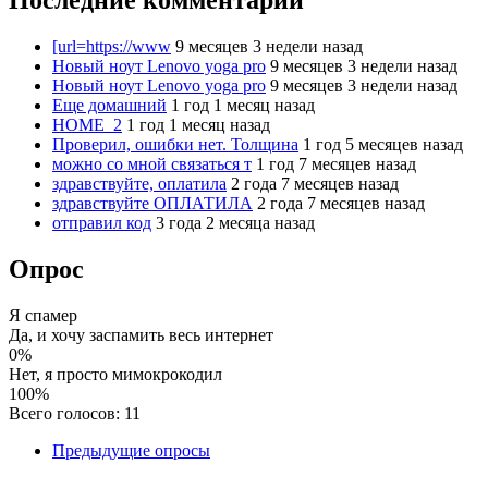
Последние комментарии
[url=https://www
9 месяцев 3 недели назад
Новый ноут Lenovo yoga pro
9 месяцев 3 недели назад
Новый ноут Lenovo yoga pro
9 месяцев 3 недели назад
Еще домашний
1 год 1 месяц назад
HOME_2
1 год 1 месяц назад
Проверил, ошибки нет. Толщина
1 год 5 месяцев назад
можно со мной связаться т
1 год 7 месяцев назад
здравствуйте, оплатила
2 года 7 месяцев назад
здравствуйте ОПЛАТИЛА
2 года 7 месяцев назад
отправил код
3 года 2 месяца назад
Опрос
Я спамер
Да, и хочу заспамить весь интернет
0%
Нет, я просто мимокрокодил
100%
Всего голосов: 11
Предыдущие опросы