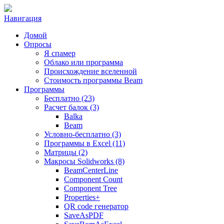
Навигация
Домой
Опросы
Я спамер
Облако или программа
Происхождение вселенной
Стоимость программы Beam
Программы
Бесплатно (23)
Расчет балок (3)
Balka
Beam
Условно-бесплатно (3)
Программы в Excel (11)
Матрицы (2)
Макросы Solidworks (8)
BeamCenterLine
Component Count
Component Tree
Properties+
QR code генератор
SaveAsPDF