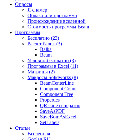
Опросы
Я спамер
Облако или программа
Происхождение вселенной
Стоимость программы Beam
Программы
Бесплатно (23)
Расчет балок (3)
Balka
Beam
Условно-бесплатно (3)
Программы в Excel (11)
Матрицы (2)
Макросы Solidworks (8)
BeamCenterLine
Component Count
Component Tree
Properties+
QR code генератор
SaveAsPDF
SaveBomAsExcel
SetLabels
Статьи
Вселенная
Goolag RU