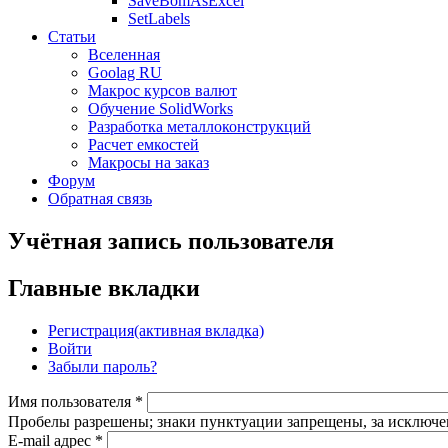
SaveBomAsExcel
SetLabels
Статьи
Вселенная
Goolag RU
Макрос курсов валют
Обучение SolidWorks
Разработка металлоконструкций
Расчет емкостей
Макросы на заказ
Форум
Обратная связь
Учётная запись пользователя
Главные вкладки
Регистрация
(активная вкладка)
Войти
Забыли пароль?
Имя пользователя
*
Пробелы разрешены; знаки пунктуации запрещены, за исключен
E-mail адрес
*