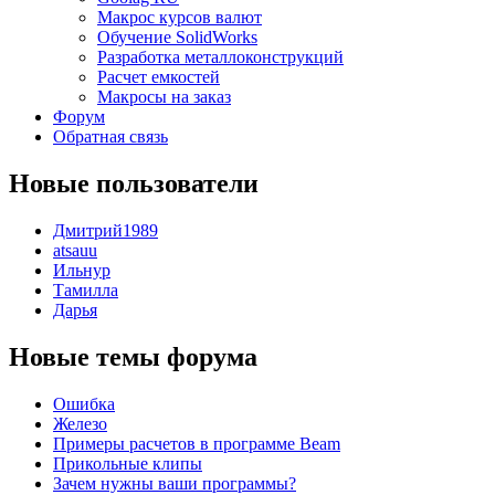
Макрос курсов валют
Обучение SolidWorks
Разработка металлоконструкций
Расчет емкостей
Макросы на заказ
Форум
Обратная связь
Новые пользователи
Дмитрий1989
atsauu
Ильнур
Тамилла
Дарья
Новые темы форума
Ошибка
Железо
Примеры расчетов в программе Beam
Прикольные клипы
Зачем нужны ваши программы?