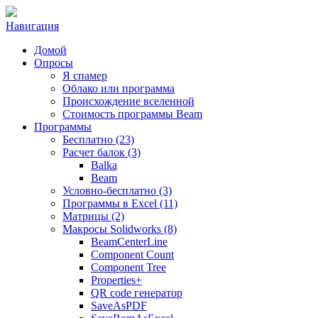
Навигация
Домой
Опросы
Я спамер
Облако или программа
Происхождение вселенной
Стоимость программы Beam
Программы
Бесплатно (23)
Расчет балок (3)
Balka
Beam
Условно-бесплатно (3)
Программы в Excel (11)
Матрицы (2)
Макросы Solidworks (8)
BeamCenterLine
Component Count
Component Tree
Properties+
QR code генератор
SaveAsPDF