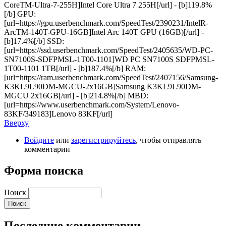
CoreTM-Ultra-7-255H]Intel Core Ultra 7 255H[/url] - [b]119.8%
[/b] GPU:
[url=https://gpu.userbenchmark.com/SpeedTest/2390231/IntelR-
ArcTM-140T-GPU-16GB]Intel Arc 140T GPU (16GB)[/url] -
[b]17.4%[/b] SSD:
[url=https://ssd.userbenchmark.com/SpeedTest/2405635/WD-PC-
SN7100S-SDFPMSL-1T00-1101]WD PC SN7100S SDFPMSL-
1T00-1101 1TB[/url] - [b]187.4%[/b] RAM:
[url=https://ram.userbenchmark.com/SpeedTest/2407156/Samsung-
K3KL9L90DM-MGCU-2x16GB]Samsung K3KL9L90DM-
MGCU 2x16GB[/url] - [b]214.8%[/b] MBD:
[url=https://www.userbenchmark.com/System/Lenovo-
83KF/349183]Lenovo 83KF[/url]
Вверху
Войдите
или
зарегистрируйтесь
, чтобы отправлять
комментарии
Форма поиска
Поиск
Последние комментарии