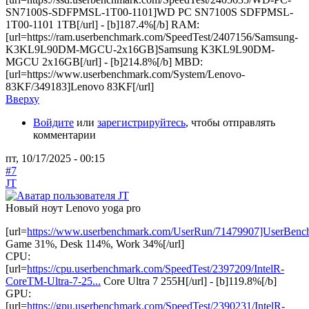
SN7100S-SDFPMSL-1T00-1101]WD PC SN7100S SDFPMSL-
1T00-1101 1TB[/url] - [b]187.4%[/b] RAM:
[url=https://ram.userbenchmark.com/SpeedTest/2407156/Samsung-
K3KL9L90DM-MGCU-2x16GB]Samsung K3KL9L90DM-
MGCU 2x16GB[/url] - [b]214.8%[/b] MBD:
[url=https://www.userbenchmark.com/System/Lenovo-
83KF/349183]Lenovo 83KF[/url]
Вверху
Войдите
или
зарегистрируйтесь
, чтобы отправлять
комментарии
пт, 10/17/2025 - 00:15
#7
JT
Новый ноут Lenovo yoga pro
[url=
https://www.userbenchmark.com/UserRun/71479907]UserBenc
Game 31%, Desk 114%, Work 34%[/url]
CPU:
[url=
https://cpu.userbenchmark.com/SpeedTest/2397209/IntelR-
CoreTM-Ultra-7-25...
Core Ultra 7 255H[/url] - [b]119.8%[/b]
GPU:
[url=
https://gpu.userbenchmark.com/SpeedTest/2390231/IntelR-