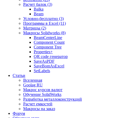
Расчет балок (3)
Balka
Beam
Условно-бесплатно (3)
Программы в Excel (11)
Матрицы (2)
Макросы Solidworks (8)
BeamCenterLine
Component Count
Component Tree
Properties+
QR code генератор
SaveAsPDF
SaveBomAsExcel
SetLabels
Статьи
Вселенная
Goolag RU
Макрос курсов валют
Обучение SolidWorks
Разработка металлоконструкций
Расчет емкостей
Макросы на заказ
Форум