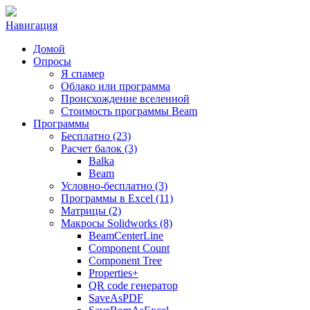
Навигация
Домой
Опросы
Я спамер
Облако или программа
Происхождение вселенной
Стоимость программы Beam
Программы
Бесплатно (23)
Расчет балок (3)
Balka
Beam
Условно-бесплатно (3)
Программы в Excel (11)
Матрицы (2)
Макросы Solidworks (8)
BeamCenterLine
Component Count
Component Tree
Properties+
QR code генератор
SaveAsPDF