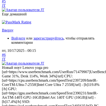
#5
JT
Еще домашний
Вверху
Войдите
или
зарегистрируйтесь
, чтобы отправлять
комментарии
пт, 10/17/2025 - 00:15
#6
JT
Новый ноут Lenovo yoga pro
[url=https://www.userbenchmark.com/UserRun/71479907]UserBenc
Game 31%, Desk 114%, Work 34%[/url] CPU:
[url=https://cpu.userbenchmark.com/SpeedTest/2397209/IntelR-
CoreTM-Ultra-7-255H]Intel Core Ultra 7 255H[/url] - [b]119.8%
[/b] GPU:
[url=https://gpu.userbenchmark.com/SpeedTest/2390231/IntelR-
ArcTM-140T-GPU-16GB]Intel Arc 140T GPU (16GB)[/url] -
[b]17.4%[/b] SSD:
[url=https://ssd.userbenchmark.com/SpeedTest/2405635/WD-PC-