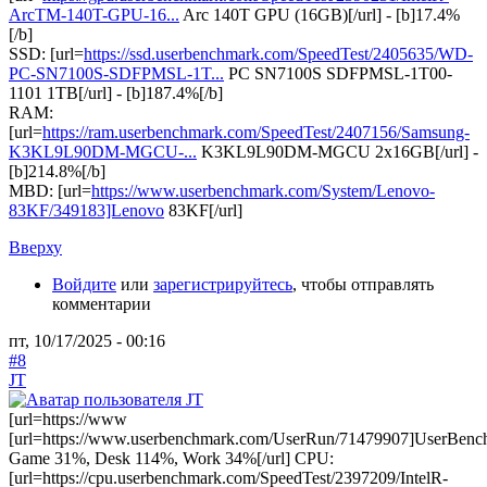
ArcTM-140T-GPU-16...
Arc 140T GPU (16GB)[/url] - [b]17.4%
[/b]
SSD: [url=
https://ssd.userbenchmark.com/SpeedTest/2405635/WD-
PC-SN7100S-SDFPMSL-1T...
PC SN7100S SDFPMSL-1T00-
1101 1TB[/url] - [b]187.4%[/b]
RAM:
[url=
https://ram.userbenchmark.com/SpeedTest/2407156/Samsung-
K3KL9L90DM-MGCU-...
K3KL9L90DM-MGCU 2x16GB[/url] -
[b]214.8%[/b]
MBD: [url=
https://www.userbenchmark.com/System/Lenovo-
83KF/349183]Lenovo
83KF[/url]
Вверху
Войдите
или
зарегистрируйтесь
, чтобы отправлять
комментарии
пт, 10/17/2025 - 00:16
#8
JT
[url=https://www
[url=https://www.userbenchmark.com/UserRun/71479907]UserBenc
Game 31%, Desk 114%, Work 34%[/url] CPU:
[url=https://cpu.userbenchmark.com/SpeedTest/2397209/IntelR-