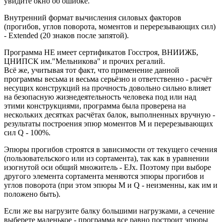
увидите окно об ошибке.
Внутренний формат вычисления силовых факторов
(прогибов, углов поворота, моментов и перерезывающих сил)
- Extended (20 знаков после запятой).
Программа НЕ имеет сертификатов Госстроя, ВНИИЖБ,
ЦНИПСК им."Мельникова" и прочих регалий.
Всё же, учитывая тот факт, что применение данной
программы весьма и весьма серьёзно и ответственно - расчёт
несущих конструкций на прочность довольно сильно влияет
на безопасную жизнедеятельность человека под или над
этими конструкциями, программа была проверена на
нескольких десятках расчётах балок, выполненных вручную -
результаты построения эпюр моментов M и перерезывающих
сил Q - 100%.
Эпюры прогибов строятся в зависимости от текущего сечения
(пользовательского или из сортамента), так как в уравнении
изогнутой оси общий множитель - EJx. Поэтому при выборе
другого элемента сортамента меняются эпюры прогибов и
углов поворота (при этом эпюры M и Q - неизменны, как им и
положено быть).
Если же вы нагрузите балку большими нагрузками, а сечение
выберете маленькое - программа все равно построит эпюры