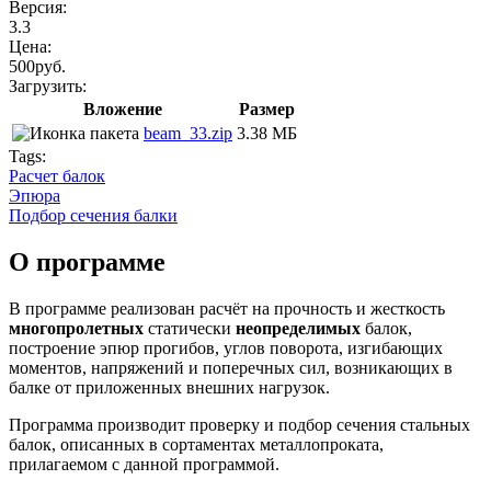
Версия:
3.3
Цена:
500руб.
Загрузить:
Вложение
Размер
beam_33.zip
3.38 МБ
Tags:
Расчет балок
Эпюра
Подбор сечения балки
О программе
В программе реализован расчёт на прочность и жесткость
многопролетных
статически
неопределимых
балок,
построение эпюр прогибов, углов поворота, изгибающих
моментов, напряжений и поперечных сил, возникающих в
балке от приложенных внешних нагрузок.
Программа производит проверку и подбор сечения стальных
балок, описанных в сортаментах металлопроката,
прилагаемом с данной программой.