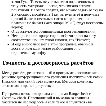
закон Гука. То есть не учитывается пластичность и
текучесть материала и всего, что связано с этими
понятиями. Из этого следует, что можно задать балку на
2-х опорах с пролётом в 1 км, загрузить её и получить
прогиб балки в несколько сотен метров, чего на
практике не бывает (хотя эпюры M и Q будут построены
верно);
Отсутствуют встроенные языки программирования;
Нет пре- и пост- процессоров, всё считается на лету,
соответственно, нет такой кнопки, как "Расчёт";
И ещё много чего нет в этой программе, обычно в
достаточном количестве разбросанного по
строительному софту.
Точность и достоверность расчётов
Метод расчёта, реализованный в программе - составление и
решение дифференциального уравнения изогнутой оси балки.
Никаких уравнений Трёх моментов, Методов конечных
элементов и пр. не присутствует.
Программа откомпилирована с опциями Range check и
Overflow check. Переполнений и выходов за границы
массивов не наблюдалось, а если такое и случиться - вы