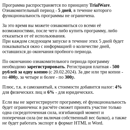
Программа распространяется по принципу
TrialWare
.
Ознакомительный период -
5 дней
, в течение которого
функциональность программы не ограничена.
За это время вы можете ознакомиться со всеми её
возможностями, после чего либо купить программу, либо
отказаться от её использования.
При каждом следующем запуске в течение этих 5 дней будет
показываться окно с информацией о количестве дней,
оставшихся до окончания пробного периода.
По окончанию ознакомительного периода программу
необходимо
зарегистрировать
. Регистрация платная -
500
рублей за одну копию
(с 20.02.2024). За две или три копии -
по
400
р, за четыре и более - по
300
р.
Плюс, т.к. я самозанятый, к стоимости добавится налог:
4%
для физических лиц и
6%
- для юридических.
Если вы не зарегистрируете программу, её функциональность
будет ограничена: в расчёте сможет принять участие только
одна сосредоточенная сила, изгибающий момент и
поперечная сила (не включая собственный вес балки), а также
не будет работать экспорт в формат HTML и Word.