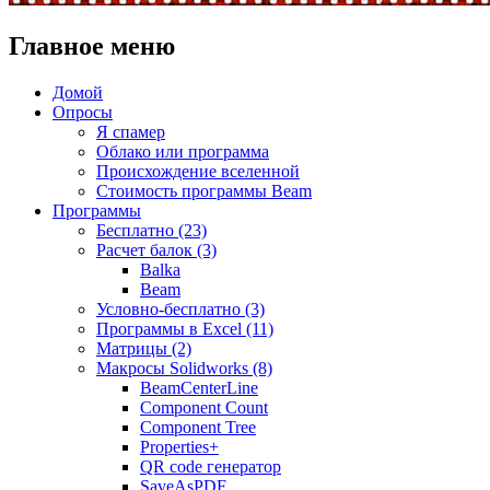
Главное меню
Домой
Опросы
Я спамер
Облако или программа
Происхождение вселенной
Стоимость программы Beam
Программы
Бесплатно (23)
Расчет балок (3)
Balka
Beam
Условно-бесплатно (3)
Программы в Excel (11)
Матрицы (2)
Макросы Solidworks (8)
BeamCenterLine
Component Count
Component Tree
Properties+
QR code генератор
SaveAsPDF