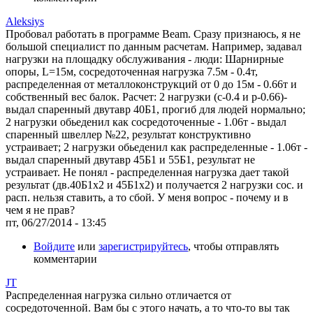
Aleksiys
Пробовал работать в программе Beam. Сразу признаюсь, я не
большой специалист по данным расчетам. Например, задавал
нагрузки на площадку обслуживания - люди: Шарнирные
опоры, L=15м, сосредоточенная нагрузка 7.5м - 0.4т,
распределенная от металлоконструкций от 0 до 15м - 0.66т и
собственный вес балок. Расчет: 2 нагрузки (с-0.4 и р-0.66)-
выдал спаренный двутавр 40Б1, прогиб для людей нормально;
2 нагрузки обьеденил как сосредоточенные - 1.06т - выдал
спаренный швеллер №22, результат конструктивно
устраивает; 2 нагрузки обьеденил как распределенные - 1.06т -
выдал спаренный двутавр 45Б1 и 55Б1, результат не
устраивает. Не понял - распределенная нагрузка дает такой
результат (дв.40Б1х2 и 45Б1х2) и получается 2 нагрузки сос. и
расп. нельзя ставить, а то сбой. У меня вопрос - почему и в
чем я не прав?
пт, 06/27/2014 - 13:45
Войдите
или
зарегистрируйтесь
, чтобы отправлять
комментарии
JT
Распределенная нагрузка сильно отличается от
сосредоточенной. Вам бы с этого начать, а то что-то вы так