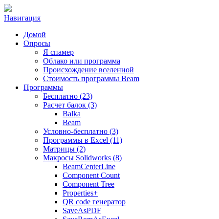
Навигация
Домой
Опросы
Я спамер
Облако или программа
Происхождение вселенной
Стоимость программы Beam
Программы
Бесплатно (23)
Расчет балок (3)
Balka
Beam
Условно-бесплатно (3)
Программы в Excel (11)
Матрицы (2)
Макросы Solidworks (8)
BeamCenterLine
Component Count
Component Tree
Properties+
QR code генератор
SaveAsPDF