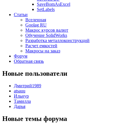
SaveBomAsExcel
SetLabels
Статьи
Вселенная
Goolag RU
Макрос курсов валют
Обучение SolidWorks
Разработка металлоконструкций
Расчет емкостей
Макросы на заказ
Форум
Обратная связь
Новые пользователи
Дмитрий1989
atsauu
Ильнур
Тамилла
Дарья
Новые темы форума