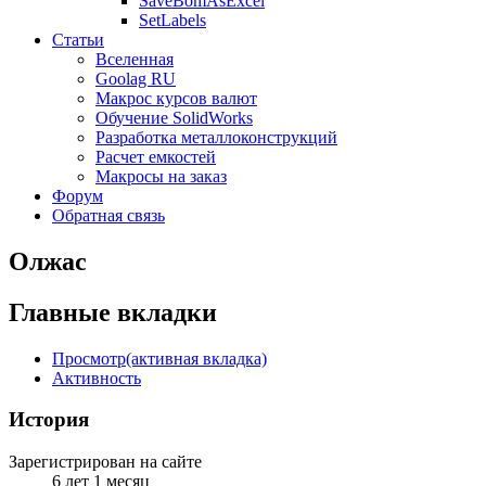
SaveBomAsExcel
SetLabels
Статьи
Вселенная
Goolag RU
Макрос курсов валют
Обучение SolidWorks
Разработка металлоконструкций
Расчет емкостей
Макросы на заказ
Форум
Обратная связь
Олжас
Главные вкладки
Просмотр
(активная вкладка)
Активность
История
Зарегистрирован на сайте
6 лет 1 месяц