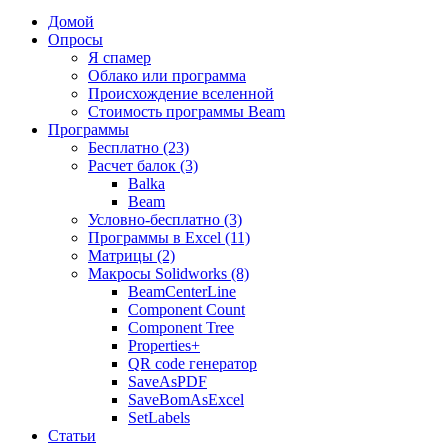
Домой
Опросы
Я спамер
Облако или программа
Происхождение вселенной
Стоимость программы Beam
Программы
Бесплатно (23)
Расчет балок (3)
Balka
Beam
Условно-бесплатно (3)
Программы в Excel (11)
Матрицы (2)
Макросы Solidworks (8)
BeamCenterLine
Component Count
Component Tree
Properties+
QR code генератор
SaveAsPDF
SaveBomAsExcel
SetLabels
Статьи