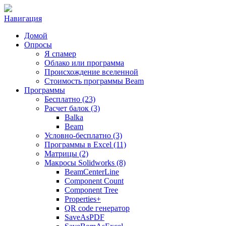
Навигация
Домой
Опросы
Я спамер
Облако или программа
Происхождение вселенной
Стоимость программы Beam
Программы
Бесплатно (23)
Расчет балок (3)
Balka
Beam
Условно-бесплатно (3)
Программы в Excel (11)
Матрицы (2)
Макросы Solidworks (8)
BeamCenterLine
Component Count
Component Tree
Properties+
QR code генератор
SaveAsPDF