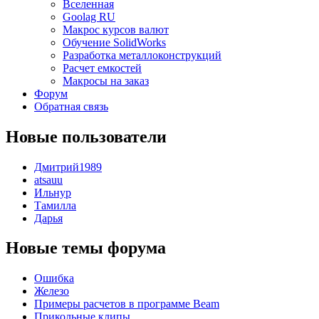
Вселенная
Goolag RU
Макрос курсов валют
Обучение SolidWorks
Разработка металлоконструкций
Расчет емкостей
Макросы на заказ
Форум
Обратная связь
Новые пользователи
Дмитрий1989
atsauu
Ильнур
Тамилла
Дарья
Новые темы форума
Ошибка
Железо
Примеры расчетов в программе Beam
Прикольные клипы