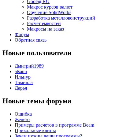
Goolag RU
Макрос курсов валют
Обучение SolidWorks
Разработка металлоконструкций
Расчет емкостей
Макросы на заказ
Форум
Обратная связь
Новые пользователи
Дмитрий1989
atsauu
Ильнур
Тамилла
Дарья
Новые темы форума
Ошибка
Железо
Примеры расчетов в программе Beam
Прикольные клипы
Зачем нужны ваши программы?