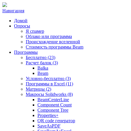
Навигация
Домой
Опросы
Я спамер
Облако или программа
Происхождение вселенной
Стоимость программы Beam
Программы
Бесплатно (23)
Расчет балок (3)
Balka
Beam
Условно-бесплатно (3)
Программы в Excel (11)
Матрицы (2)
Макросы Solidworks (8)
BeamCenterLine
Component Count
Component Tree
Properties+
QR code генератор
SaveAsPDF