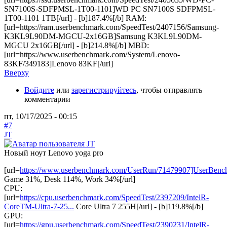
SN7100S-SDFPMSL-1T00-1101]WD PC SN7100S SDFPMSL-
1T00-1101 1TB[/url] - [b]187.4%[/b] RAM:
[url=https://ram.userbenchmark.com/SpeedTest/2407156/Samsung-
K3KL9L90DM-MGCU-2x16GB]Samsung K3KL9L90DM-
MGCU 2x16GB[/url] - [b]214.8%[/b] MBD:
[url=https://www.userbenchmark.com/System/Lenovo-
83KF/349183]Lenovo 83KF[/url]
Вверху
Войдите
или
зарегистрируйтесь
, чтобы отправлять
комментарии
пт, 10/17/2025 - 00:15
#7
JT
Новый ноут Lenovo yoga pro
[url=
https://www.userbenchmark.com/UserRun/71479907]UserBenc
Game 31%, Desk 114%, Work 34%[/url]
CPU:
[url=
https://cpu.userbenchmark.com/SpeedTest/2397209/IntelR-
CoreTM-Ultra-7-25...
Core Ultra 7 255H[/url] - [b]119.8%[/b]
GPU:
[url=
https://gpu.userbenchmark.com/SpeedTest/2390231/IntelR-