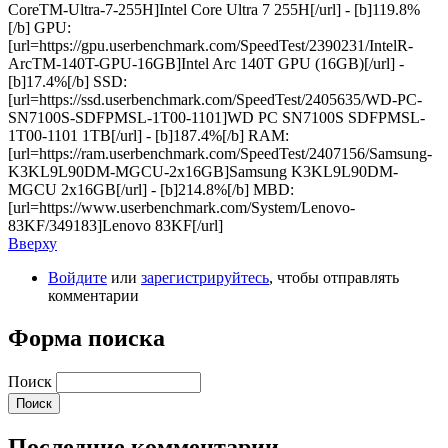
CoreTM-Ultra-7-255H]Intel Core Ultra 7 255H[/url] - [b]119.8%
[/b] GPU:
[url=https://gpu.userbenchmark.com/SpeedTest/2390231/IntelR-
ArcTM-140T-GPU-16GB]Intel Arc 140T GPU (16GB)[/url] -
[b]17.4%[/b] SSD:
[url=https://ssd.userbenchmark.com/SpeedTest/2405635/WD-PC-
SN7100S-SDFPMSL-1T00-1101]WD PC SN7100S SDFPMSL-
1T00-1101 1TB[/url] - [b]187.4%[/b] RAM:
[url=https://ram.userbenchmark.com/SpeedTest/2407156/Samsung-
K3KL9L90DM-MGCU-2x16GB]Samsung K3KL9L90DM-
MGCU 2x16GB[/url] - [b]214.8%[/b] MBD:
[url=https://www.userbenchmark.com/System/Lenovo-
83KF/349183]Lenovo 83KF[/url]
Вверху
Войдите
или
зарегистрируйтесь
, чтобы отправлять
комментарии
Форма поиска
Поиск
Последние комментарии