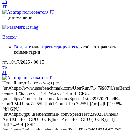
#5
JT
Еще домашний
Вверху
Войдите
или
зарегистрируйтесь
, чтобы отправлять
комментарии
пт, 10/17/2025 - 00:15
#6
JT
Новый ноут Lenovo yoga pro
[url=https://www.userbenchmark.com/UserRun/71479907]UserBenc
Game 31%, Desk 114%, Work 34%[/url] CPU:
[url=https://cpu.userbenchmark.com/SpeedTest/2397209/IntelR-
CoreTM-Ultra-7-255H]Intel Core Ultra 7 255H[/url] - [b]119.8%
[/b] GPU:
[url=https://gpu.userbenchmark.com/SpeedTest/2390231/IntelR-
ArcTM-140T-GPU-16GB]Intel Arc 140T GPU (16GB)[/url] -
[b]17.4%[/b] SSD:
[url=https://ssd.userbenchmark.com/SpeedTest/2405635/WD-PC-