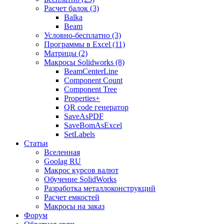
Расчет балок (3)
Balka
Beam
Условно-бесплатно (3)
Программы в Excel (11)
Матрицы (2)
Макросы Solidworks (8)
BeamCenterLine
Component Count
Component Tree
Properties+
QR code генератор
SaveAsPDF
SaveBomAsExcel
SetLabels
Статьи
Вселенная
Goolag RU
Макрос курсов валют
Обучение SolidWorks
Разработка металлоконструкций
Расчет емкостей
Макросы на заказ
Форум