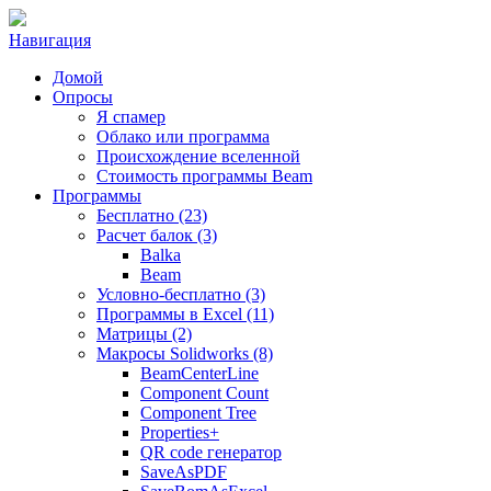
Навигация
Домой
Опросы
Я спамер
Облако или программа
Происхождение вселенной
Стоимость программы Beam
Программы
Бесплатно (23)
Расчет балок (3)
Balka
Beam
Условно-бесплатно (3)
Программы в Excel (11)
Матрицы (2)
Макросы Solidworks (8)
BeamCenterLine
Component Count
Component Tree
Properties+
QR code генератор
SaveAsPDF