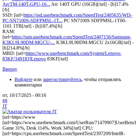
ArcTM-140T-GPU-16...
Arc 140T GPU (16GB)[/url] - [b]17.4%
[/b]
SSD: [url=
https://ssd.userbenchmark.com/SpeedTest/2405635/WD-
PC-SN7100S-SDFPMSL-1T...
PC SN7100S SDFPMSL-1T00-
1101 1TB[/url] - [b]187.4%[/b]
RAM:
[url=
https://ram.userbenchmark.com/SpeedTest/2407156/Samsung-
K3KL9L90DM-MGCU-...
K3KL9L90DM-MGCU 2x16GB[/url] -
[b]214.8%[/b]
MBD: [url=
https://www.userbenchmark.com/System/Lenovo-
83KF/349183]Lenovo
83KF[/url]
Вверху
Войдите
или
зарегистрируйтесь
, чтобы отправлять
комментарии
пт, 10/17/2025 - 00:16
#8
JT
[url=https://www
[url=https://www.userbenchmark.com/UserRun/71479907]UserBenc
Game 31%, Desk 114%, Work 34%[/url] CPU:
[url=https://cpu.userbenchmark.com/SpeedTest/2397209/IntelR-