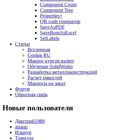
Component Count
Component Tree
Properties+
QR code генератор
SaveAsPDF
SaveBomAsExcel
SetLabels
Статьи
Вселенная
Goolag RU
Макрос курсов валют
Обучение SolidWorks
Разработка металлоконструкций
Расчет емкостей
Макросы на заказ
Форум
Обратная связь
Новые пользователи
Дмитрий1989
atsauu
Ильнур
Тамилла