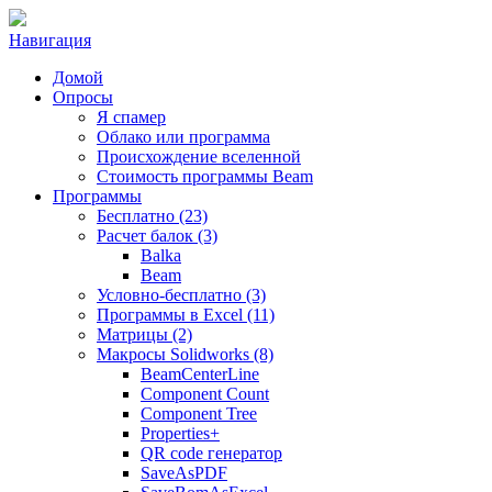
Навигация
Домой
Опросы
Я спамер
Облако или программа
Происхождение вселенной
Стоимость программы Beam
Программы
Бесплатно (23)
Расчет балок (3)
Balka
Beam
Условно-бесплатно (3)
Программы в Excel (11)
Матрицы (2)
Макросы Solidworks (8)
BeamCenterLine
Component Count
Component Tree
Properties+
QR code генератор
SaveAsPDF