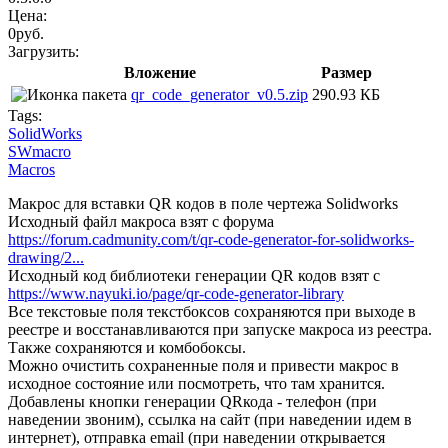
Цена:
0руб.
Загрузить:
Вложение
Размер
qr_code_generator_v0.5.zip
290.93 КБ
Tags:
SolidWorks
SWmacro
Macros
Макрос для вставки QR кодов в поле чертежа Solidworks
Исходный файл макроса взят с форума
https://forum.cadmunity.com/t/qr-code-generator-for-solidworks-
drawing/2...
Исходный код библиотеки генерации QR кодов взят с
https://www.nayuki.io/page/qr-code-generator-library
Все текстовые поля текстбоксов сохраняются при выходе в
реестре и восстанавливаются при запуске макроса из реестра.
Также сохраняются и комбобоксы.
Можно очистить сохраненные поля и привести макрос в
исходное состояние или посмотреть, что там хранится.
Добавлены кнопки генерации QRкода - телефон (при
наведении звоним), ссылка на сайт (при наведении идем в
интернет), отправка email (при наведении открывается