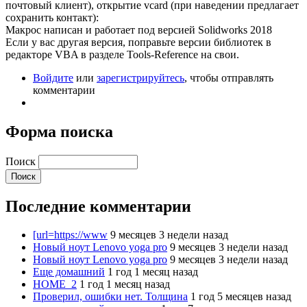
почтовый клиент), открытие vcard (при наведении предлагает
сохранить контакт):
Макрос написан и работает под версией Solidworks 2018
Если у вас другая версия, поправьте версии библиотек в
редакторе VBA в разделе Тооls-Reference на свои.
Войдите
или
зарегистрируйтесь
, чтобы отправлять
комментарии
Форма поиска
Поиск
Последние комментарии
[url=https://www
9 месяцев 3 недели назад
Новый ноут Lenovo yoga pro
9 месяцев 3 недели назад
Новый ноут Lenovo yoga pro
9 месяцев 3 недели назад
Еще домашний
1 год 1 месяц назад
HOME_2
1 год 1 месяц назад
Проверил, ошибки нет. Толщина
1 год 5 месяцев назад