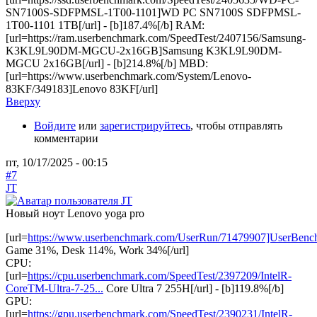
SN7100S-SDFPMSL-1T00-1101]WD PC SN7100S SDFPMSL-
1T00-1101 1TB[/url] - [b]187.4%[/b] RAM:
[url=https://ram.userbenchmark.com/SpeedTest/2407156/Samsung-
K3KL9L90DM-MGCU-2x16GB]Samsung K3KL9L90DM-
MGCU 2x16GB[/url] - [b]214.8%[/b] MBD:
[url=https://www.userbenchmark.com/System/Lenovo-
83KF/349183]Lenovo 83KF[/url]
Вверху
Войдите
или
зарегистрируйтесь
, чтобы отправлять
комментарии
пт, 10/17/2025 - 00:15
#7
JT
Новый ноут Lenovo yoga pro
[url=
https://www.userbenchmark.com/UserRun/71479907]UserBenc
Game 31%, Desk 114%, Work 34%[/url]
CPU:
[url=
https://cpu.userbenchmark.com/SpeedTest/2397209/IntelR-
CoreTM-Ultra-7-25...
Core Ultra 7 255H[/url] - [b]119.8%[/b]
GPU:
[url=
https://gpu.userbenchmark.com/SpeedTest/2390231/IntelR-