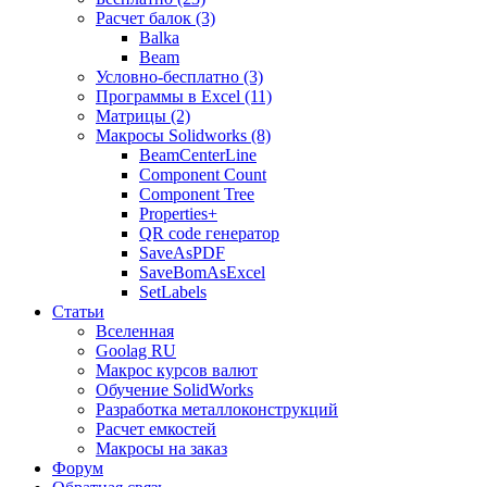
Расчет балок (3)
Balka
Beam
Условно-бесплатно (3)
Программы в Excel (11)
Матрицы (2)
Макросы Solidworks (8)
BeamCenterLine
Component Count
Component Tree
Properties+
QR code генератор
SaveAsPDF
SaveBomAsExcel
SetLabels
Статьи
Вселенная
Goolag RU
Макрос курсов валют
Обучение SolidWorks
Разработка металлоконструкций
Расчет емкостей
Макросы на заказ
Форум