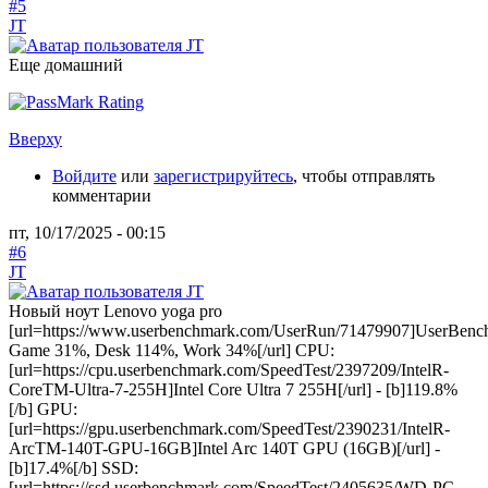
#5
JT
Еще домашний
Вверху
Войдите
или
зарегистрируйтесь
, чтобы отправлять
комментарии
пт, 10/17/2025 - 00:15
#6
JT
Новый ноут Lenovo yoga pro
[url=https://www.userbenchmark.com/UserRun/71479907]UserBenc
Game 31%, Desk 114%, Work 34%[/url] CPU:
[url=https://cpu.userbenchmark.com/SpeedTest/2397209/IntelR-
CoreTM-Ultra-7-255H]Intel Core Ultra 7 255H[/url] - [b]119.8%
[/b] GPU:
[url=https://gpu.userbenchmark.com/SpeedTest/2390231/IntelR-
ArcTM-140T-GPU-16GB]Intel Arc 140T GPU (16GB)[/url] -
[b]17.4%[/b] SSD:
[url=https://ssd.userbenchmark.com/SpeedTest/2405635/WD-PC-