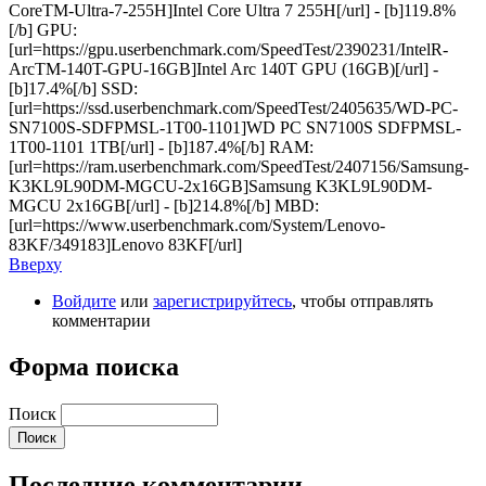
CoreTM-Ultra-7-255H]Intel Core Ultra 7 255H[/url] - [b]119.8%
[/b] GPU:
[url=https://gpu.userbenchmark.com/SpeedTest/2390231/IntelR-
ArcTM-140T-GPU-16GB]Intel Arc 140T GPU (16GB)[/url] -
[b]17.4%[/b] SSD:
[url=https://ssd.userbenchmark.com/SpeedTest/2405635/WD-PC-
SN7100S-SDFPMSL-1T00-1101]WD PC SN7100S SDFPMSL-
1T00-1101 1TB[/url] - [b]187.4%[/b] RAM:
[url=https://ram.userbenchmark.com/SpeedTest/2407156/Samsung-
K3KL9L90DM-MGCU-2x16GB]Samsung K3KL9L90DM-
MGCU 2x16GB[/url] - [b]214.8%[/b] MBD:
[url=https://www.userbenchmark.com/System/Lenovo-
83KF/349183]Lenovo 83KF[/url]
Вверху
Войдите
или
зарегистрируйтесь
, чтобы отправлять
комментарии
Форма поиска
Поиск
Последние комментарии