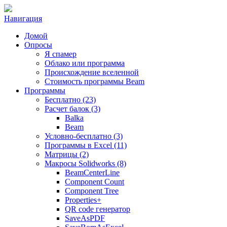
Навигация
Домой
Опросы
Я спамер
Облако или программа
Происхождение вселенной
Стоимость программы Beam
Программы
Бесплатно (23)
Расчет балок (3)
Balka
Beam
Условно-бесплатно (3)
Программы в Excel (11)
Матрицы (2)
Макросы Solidworks (8)
BeamCenterLine
Component Count
Component Tree
Properties+
QR code генератор
SaveAsPDF