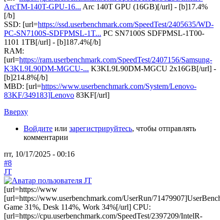
ArcTM-140T-GPU-16...
Arc 140T GPU (16GB)[/url] - [b]17.4%
[/b]
SSD: [url=
https://ssd.userbenchmark.com/SpeedTest/2405635/WD-
PC-SN7100S-SDFPMSL-1T...
PC SN7100S SDFPMSL-1T00-
1101 1TB[/url] - [b]187.4%[/b]
RAM:
[url=
https://ram.userbenchmark.com/SpeedTest/2407156/Samsung-
K3KL9L90DM-MGCU-...
K3KL9L90DM-MGCU 2x16GB[/url] -
[b]214.8%[/b]
MBD: [url=
https://www.userbenchmark.com/System/Lenovo-
83KF/349183]Lenovo
83KF[/url]
Вверху
Войдите
или
зарегистрируйтесь
, чтобы отправлять
комментарии
пт, 10/17/2025 - 00:16
#8
JT
[url=https://www
[url=https://www.userbenchmark.com/UserRun/71479907]UserBenc
Game 31%, Desk 114%, Work 34%[/url] CPU:
[url=https://cpu.userbenchmark.com/SpeedTest/2397209/IntelR-