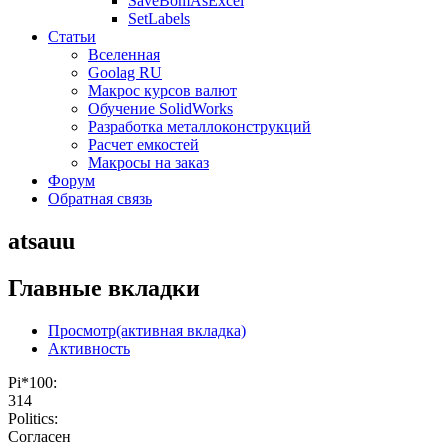
SaveBomAsExcel
SetLabels
Статьи
Вселенная
Goolag RU
Макрос курсов валют
Обучение SolidWorks
Разработка металлоконструкций
Расчет емкостей
Макросы на заказ
Форум
Обратная связь
atsauu
Главные вкладки
Просмотр
(активная вкладка)
Активность
Pi*100:
314
Politics:
Согласен