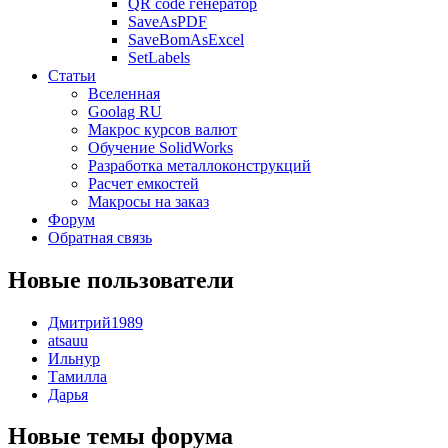
QR code генератор
SaveAsPDF
SaveBomAsExcel
SetLabels
Статьи
Вселенная
Goolag RU
Макрос курсов валют
Обучение SolidWorks
Разработка металлоконструкций
Расчет емкостей
Макросы на заказ
Форум
Обратная связь
Новые пользователи
Дмитрий1989
atsauu
Ильнур
Тамилла
Дарья
Новые темы форума