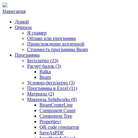
Навигация
Домой
Опросы
Я спамер
Облако или программа
Происхождение вселенной
Стоимость программы Beam
Программы
Бесплатно (23)
Расчет балок (3)
Balka
Beam
Условно-бесплатно (3)
Программы в Excel (11)
Матрицы (2)
Макросы Solidworks (8)
BeamCenterLine
Component Count
Component Tree
Properties+
QR code генератор
SaveAsPDF