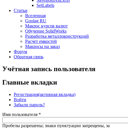
SaveBomAsExcel
SetLabels
Статьи
Вселенная
Goolag RU
Макрос курсов валют
Обучение SolidWorks
Разработка металлоконструкций
Расчет емкостей
Макросы на заказ
Форум
Обратная связь
Учётная запись пользователя
Главные вкладки
Регистрация
(активная вкладка)
Войти
Забыли пароль?
Имя пользователя
*
Пробелы разрешены; знаки пунктуации запрещены, за