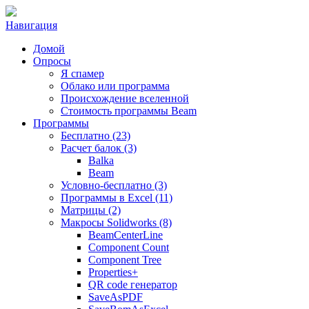
Навигация
Домой
Опросы
Я спамер
Облако или программа
Происхождение вселенной
Стоимость программы Beam
Программы
Бесплатно (23)
Расчет балок (3)
Balka
Beam
Условно-бесплатно (3)
Программы в Excel (11)
Матрицы (2)
Макросы Solidworks (8)
BeamCenterLine
Component Count
Component Tree
Properties+
QR code генератор
SaveAsPDF