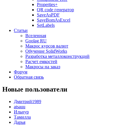
Properties+
QR code генератор
SaveAsPDF
SaveBomAsExcel
SetLabels
Статьи
Вселенная
Goolag RU
Макрос курсов валют
Обучение SolidWorks
Разработка металлоконструкций
Расчет емкостей
Макросы на заказ
Форум
Обратная связь
Новые пользователи
Дмитрий1989
atsauu
Ильнур
Тамилла
Дарья