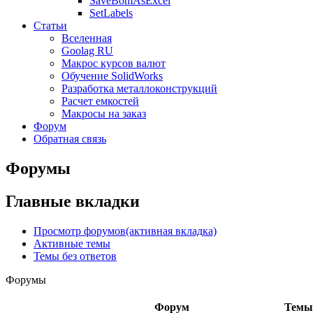
SaveBomAsExcel
SetLabels
Статьи
Вселенная
Goolag RU
Макрос курсов валют
Обучение SolidWorks
Разработка металлоконструкций
Расчет емкостей
Макросы на заказ
Форум
Обратная связь
Форумы
Главные вкладки
Просмотр форумов
(активная вкладка)
Активные темы
Темы без ответов
Форумы
Форум
Темы