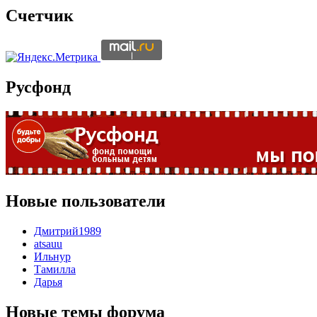
Счетчик
Русфонд
Новые пользователи
Дмитрий1989
atsauu
Ильнур
Тамилла
Дарья
Новые темы форума