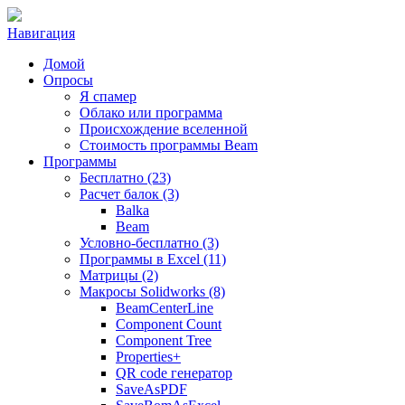
Навигация
Домой
Опросы
Я спамер
Облако или программа
Происхождение вселенной
Стоимость программы Beam
Программы
Бесплатно (23)
Расчет балок (3)
Balka
Beam
Условно-бесплатно (3)
Программы в Excel (11)
Матрицы (2)
Макросы Solidworks (8)
BeamCenterLine
Component Count
Component Tree
Properties+
QR code генератор
SaveAsPDF