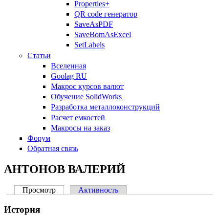
Properties+
QR code генератор
SaveAsPDF
SaveBomAsExcel
SetLabels
Статьи
Вселенная
Goolag RU
Макрос курсов валют
Обучение SolidWorks
Разработка металлоконструкций
Расчет емкостей
Макросы на заказ
Форум
Обратная связь
АНТОНОВ ВАЛЕРИЙ
Просмотр
(активная вкладка)
Активность
Главные вкладки
История