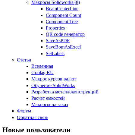
Макросы Solidworks (8)
BeamCenterLine
Component Count
Component Tree
Properties+
QR code генератор
SaveAsPDF
SaveBomAsExcel
SetLabels
Статьи
Вселенная
Goolag RU
Макрос курсов валют
Обучение SolidWorks
Разработка металлоконструкций
Расчет емкостей
Макросы на заказ
Форум
Обратная связь
Новые пользователи