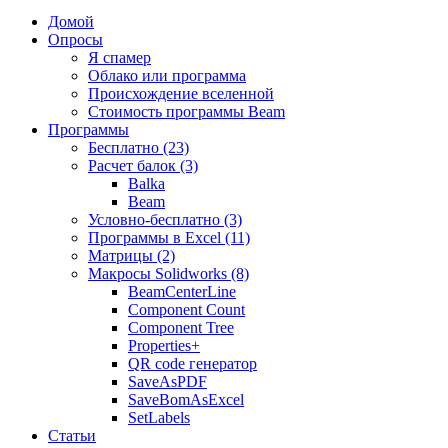
Домой
Опросы
Я спамер
Облако или программа
Происхождение вселенной
Стоимость программы Beam
Программы
Бесплатно (23)
Расчет балок (3)
Balka
Beam
Условно-бесплатно (3)
Программы в Excel (11)
Матрицы (2)
Макросы Solidworks (8)
BeamCenterLine
Component Count
Component Tree
Properties+
QR code генератор
SaveAsPDF
SaveBomAsExcel
SetLabels
Статьи