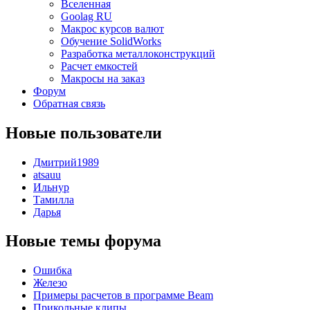
Вселенная
Goolag RU
Макрос курсов валют
Обучение SolidWorks
Разработка металлоконструкций
Расчет емкостей
Макросы на заказ
Форум
Обратная связь
Новые пользователи
Дмитрий1989
atsauu
Ильнур
Тамилла
Дарья
Новые темы форума
Ошибка
Железо
Примеры расчетов в программе Beam
Прикольные клипы