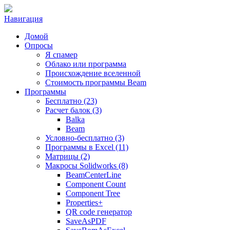
Навигация
Домой
Опросы
Я спамер
Облако или программа
Происхождение вселенной
Стоимость программы Beam
Программы
Бесплатно (23)
Расчет балок (3)
Balka
Beam
Условно-бесплатно (3)
Программы в Excel (11)
Матрицы (2)
Макросы Solidworks (8)
BeamCenterLine
Component Count
Component Tree
Properties+
QR code генератор
SaveAsPDF