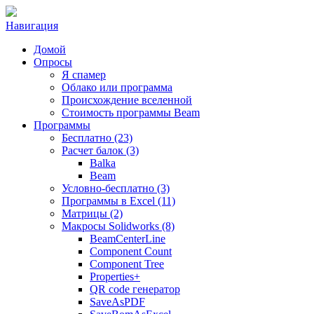
Навигация
Домой
Опросы
Я спамер
Облако или программа
Происхождение вселенной
Стоимость программы Beam
Программы
Бесплатно (23)
Расчет балок (3)
Balka
Beam
Условно-бесплатно (3)
Программы в Excel (11)
Матрицы (2)
Макросы Solidworks (8)
BeamCenterLine
Component Count
Component Tree
Properties+
QR code генератор
SaveAsPDF