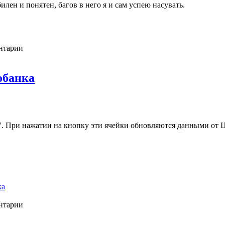
илен и понятен, багов в него я и сам успею насувать.
ентарии
обанка
". При нажатии на кнопку эти ячейки обновляются данными от Ц
ка
ентарии