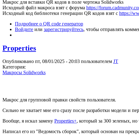
Макрос для вставки QR кодов в поле чертежа Solidworks
Исходный файл макроса взят с форума
https://forum.cadmunity.co
Исходный код библиотеки генерации QR кодов взят с
https://w
Подробнее
о QR code генератор
Войдите
или
зарегистрируйтесь
, чтобы отправлять комм
Properties
Опубликовано пт, 08/01/2025 - 20:03 пользователем
JT
Категория:
Макросы Solidworks
Макрос для групповой правки свойств пользователя.
Сильно не хватает мне его сразу после разработки модели и пе
Вообще, я искал замену
Properties+
, который за 300 зеленых, но
Написал его из "Ведомость сборок", который основан на прекрас