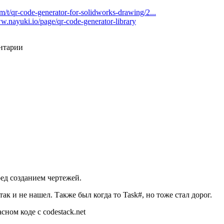
m/t/qr-code-generator-for-solidworks-drawing/2...
ww.nayuki.io/page/qr-code-generator-library
ентарии
ред созданием чертежей.
 так и не нашел. Также был когда то Task#, но тоже стал дорог.
ном коде с codestack.net