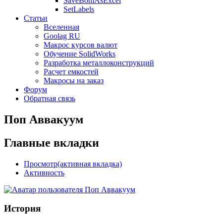
SaveBomAsExcel
SetLabels
Статьи
Вселенная
Goolag RU
Макрос курсов валют
Обучение SolidWorks
Разработка металлоконструкций
Расчет емкостей
Макросы на заказ
Форум
Обратная связь
Поп Аввакуум
Главные вкладки
Просмотр
(активная вкладка)
Активность
История