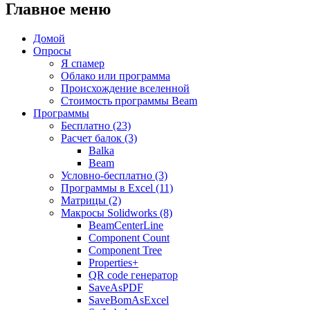
Главное меню
Домой
Опросы
Я спамер
Облако или программа
Происхождение вселенной
Стоимость программы Beam
Программы
Бесплатно (23)
Расчет балок (3)
Balka
Beam
Условно-бесплатно (3)
Программы в Excel (11)
Матрицы (2)
Макросы Solidworks (8)
BeamCenterLine
Component Count
Component Tree
Properties+
QR code генератор
SaveAsPDF
SaveBomAsExcel