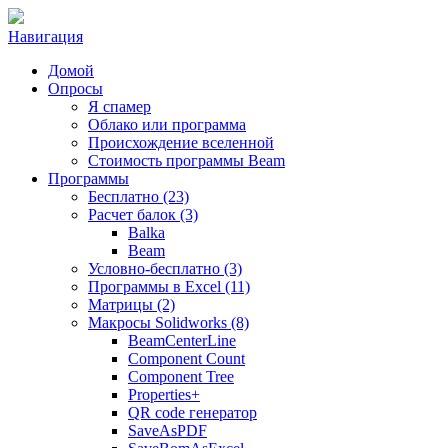
Навигация
Домой
Опросы
Я спамер
Облако или программа
Происхождение вселенной
Стоимость программы Beam
Программы
Бесплатно (23)
Расчет балок (3)
Balka
Beam
Условно-бесплатно (3)
Программы в Excel (11)
Матрицы (2)
Макросы Solidworks (8)
BeamCenterLine
Component Count
Component Tree
Properties+
QR code генератор
SaveAsPDF