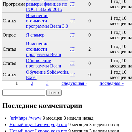
1 год 10
Программа
размеры фланцев по
JT
0
месяцев на
ГОСТ 33259-2015
Изменение
1 год 10
Статья
стоимости
JT
0
месяцев на
программы Beam 3.0
1 год 10
Опрос
Я спамер
JT
0
месяцев на
Изменение
1 год 10
Статья
стоимости
JT
2
месяцев на
программы Beam
Обновление
1 год 10
Статья
JT
0
программы Beam
месяцев на
Обучение Solidworks,
1 год 10
Статья
JT
0
Excel
месяцев на
1
2
3
следующая ›
последняя »
Страницы
Поиск
Форма поиска
Последние комментарии
[url=https://www
9 месяцев 3 недели назад
Новый ноут Lenovo yoga pro
9 месяцев 3 недели назад
Новый ноут Lenovo yoga pro
9 месяцев 3 недели назад