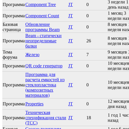
3 недели 1
Программа
Component Tree
JT
0
день назад
1 месяц 3
Программа
Component Count
JT
0
недели на
Базовая
Обновление
8 месяцев 
JT
0
страница
программы Beam
неделя наз
Beam - статически
8 месяцев 
Программа
неопределимые
JT
26
неделя наз
балки
Тема
9 месяцев 
Железо
JT
7
форума
недели на
10 месяцев
Программа
QR code генератор
JT
0
недели на
Программа для
расчета емкостей из
10 месяцев
Программа
стеклопластика
JT
0
недели на
(композитных
материалов)
12 месяцев
Программа
Properties
JT
0
дня назад
Техническая
1 год 1 час
Программа
спецификация стали
JT
18
назад
(ТСС)
Базовая
Создан телеграмм
1 год 6 дн