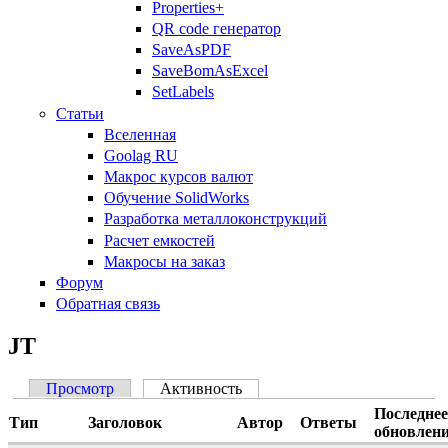
Properties+
QR code генератор
SaveAsPDF
SaveBomAsExcel
SetLabels
Статьи
Вселенная
Goolag RU
Макрос курсов валют
Обучение SolidWorks
Разработка металлоконструкций
Расчет емкостей
Макросы на заказ
Форум
Обратная связь
JT
Просмотр
Активность
(активная вкладка)
Главные вкладки
Последнее
Тип
Заголовок
Автор
Ответы
обновлен