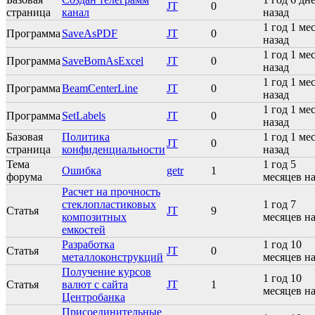
JT
0
страница
канал
назад
1 год 1 ме
Программа
SaveAsPDF
JT
0
назад
1 год 1 ме
Программа
SaveBomAsExcel
JT
0
назад
1 год 1 ме
Программа
BeamCenterLine
JT
0
назад
1 год 1 ме
Программа
SetLabels
JT
0
назад
Базовая
Политика
1 год 1 ме
JT
0
страница
конфиденциальности
назад
Тема
1 год 5
Ошибка
getr
1
форума
месяцев на
Расчет на прочность
стеклопластиковых
1 год 7
Статья
JT
9
композитных
месяцев на
емкостей
Разработка
1 год 10
Статья
JT
0
металлоконструкций
месяцев на
Получение курсов
1 год 10
Статья
валют с сайта
JT
1
месяцев на
Центробанка
Присоединительные