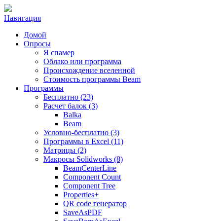
Навигация
Домой
Опросы
Я спамер
Облако или программа
Происхождение вселенной
Стоимость программы Beam
Программы
Бесплатно (23)
Расчет балок (3)
Balka
Beam
Условно-бесплатно (3)
Программы в Excel (11)
Матрицы (2)
Макросы Solidworks (8)
BeamCenterLine
Component Count
Component Tree
Properties+
QR code генератор
SaveAsPDF