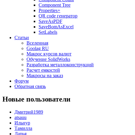
Component Tree
Properties+
QR code генератор
SaveAsPDF
SaveBomAsExcel
SetLabels
Статьи
Вселенная
Goolag RU
Макрос курсов валют
Обучение SolidWorks
Разработка металлоконструкций
Расчет емкостей
Макросы на заказ
Форум
Обратная связь
Новые пользователи
Дмитрий1989
atsauu
Ильнур
Тамилла
Дарья