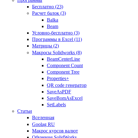
Программы
Бесплатно (23)
Расчет балок (3)
Balka
Beam
Условно-бесплатно (3)
Программы в Excel (11)
Матрицы (2)
Макросы Solidworks (8)
BeamCenterLine
Component Count
Component Tree
Properties+
QR code генератор
SaveAsPDF
SaveBomAsExcel
SetLabels
Статьи
Вселенная
Goolag RU
Макрос курсов валют
Обучение SolidWorks