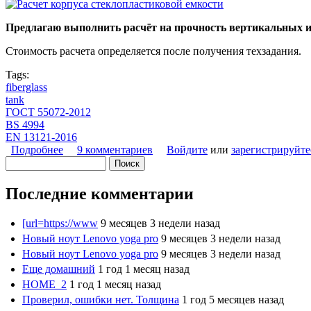
Предлагаю выполнить расчёт на прочность вертикальных и
Стоимость расчета определяется после получения техзадания.
Tags:
fiberglass
tank
ГОСТ 55072-2012
BS 4994
EN 13121-2016
Подробнее
о Расчет на прочность стеклопластиковых компози
9 комментариев
Войдите
или
зарегистрируйте
Поиск
Форма поиска
Последние комментарии
[url=https://www
9 месяцев 3 недели назад
Новый ноут Lenovo yoga pro
9 месяцев 3 недели назад
Новый ноут Lenovo yoga pro
9 месяцев 3 недели назад
Еще домашний
1 год 1 месяц назад
HOME_2
1 год 1 месяц назад
Проверил, ошибки нет. Толщина
1 год 5 месяцев назад