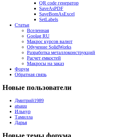
QR code генератор
SaveAsPDF
SaveBomAsExcel
SetLabels
Статьи
Вселенная
Goolag RU
Макрос курсов валют
Обучение SolidWorks
Разработка металлоконструкций
Расчет емкостей
Макросы на заказ
Форум
Обратная связь
Новые пользователи
Дмитрий1989
atsauu
Ильнур
Тамилла
Дарья
Новые темы форума