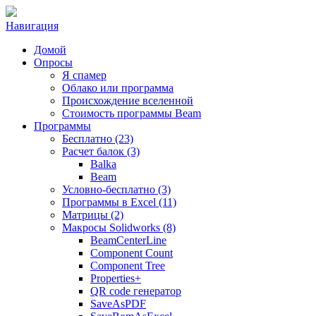
Навигация
Домой
Опросы
Я спамер
Облако или программа
Происхождение вселенной
Стоимость программы Beam
Программы
Бесплатно (23)
Расчет балок (3)
Balka
Beam
Условно-бесплатно (3)
Программы в Excel (11)
Матрицы (2)
Макросы Solidworks (8)
BeamCenterLine
Component Count
Component Tree
Properties+
QR code генератор
SaveAsPDF