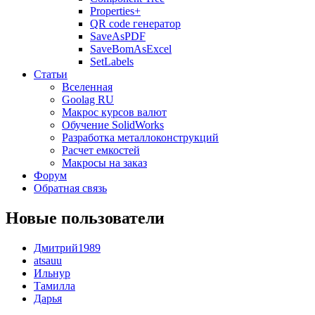
Properties+
QR code генератор
SaveAsPDF
SaveBomAsExcel
SetLabels
Статьи
Вселенная
Goolag RU
Макрос курсов валют
Обучение SolidWorks
Разработка металлоконструкций
Расчет емкостей
Макросы на заказ
Форум
Обратная связь
Новые пользователи
Дмитрий1989
atsauu
Ильнур
Тамилла
Дарья