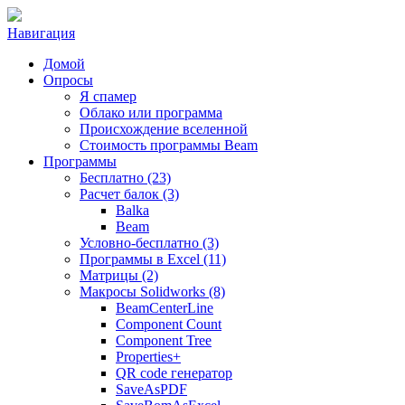
Навигация
Домой
Опросы
Я спамер
Облако или программа
Происхождение вселенной
Стоимость программы Beam
Программы
Бесплатно (23)
Расчет балок (3)
Balka
Beam
Условно-бесплатно (3)
Программы в Excel (11)
Матрицы (2)
Макросы Solidworks (8)
BeamCenterLine
Component Count
Component Tree
Properties+
QR code генератор
SaveAsPDF