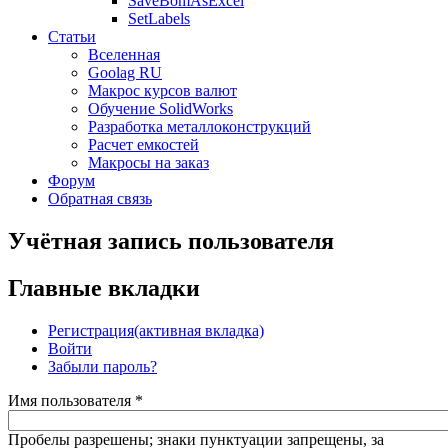
SaveBomAsExcel
SetLabels
Статьи
Вселенная
Goolag RU
Макрос курсов валют
Обучение SolidWorks
Разработка металлоконструкций
Расчет емкостей
Макросы на заказ
Форум
Обратная связь
Учётная запись пользователя
Главные вкладки
Регистрация
(активная вкладка)
Войти
Забыли пароль?
Имя пользователя
*
Пробелы разрешены; знаки пунктуации запрещены, за