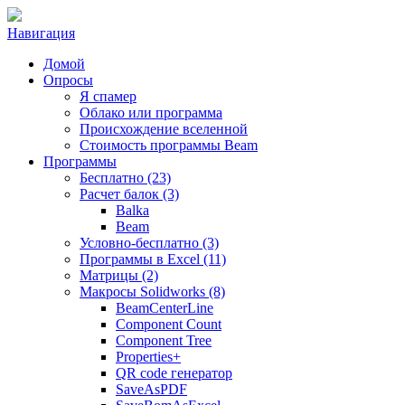
Навигация
Домой
Опросы
Я спамер
Облако или программа
Происхождение вселенной
Стоимость программы Beam
Программы
Бесплатно (23)
Расчет балок (3)
Balka
Beam
Условно-бесплатно (3)
Программы в Excel (11)
Матрицы (2)
Макросы Solidworks (8)
BeamCenterLine
Component Count
Component Tree
Properties+
QR code генератор
SaveAsPDF