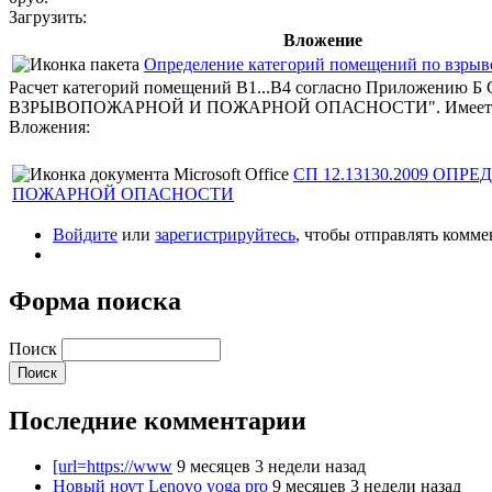
Загрузить:
Вложение
Определение категорий помещений по взры
Расчет категорий помещений В1...В4 согласно Прило
ВЗРЫВОПОЖАРНОЙ И ПОЖАРНОЙ ОПАСНОСТИ". Имеется доволь
Вложения:
СП 12.13130.2009 О
ПОЖАРНОЙ ОПАСНОСТИ
Войдите
или
зарегистрируйтесь
, чтобы отправлять комм
Форма поиска
Поиск
Последние комментарии
[url=https://www
9 месяцев 3 недели назад
Новый ноут Lenovo yoga pro
9 месяцев 3 недели назад