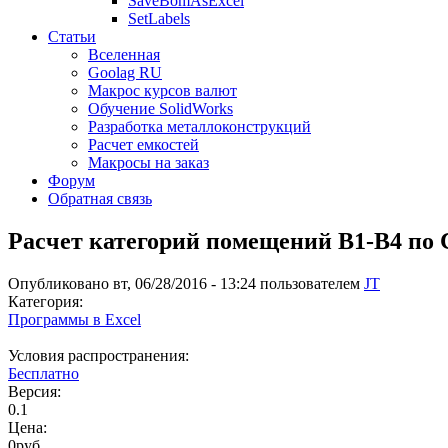
SaveBomAsExcel
SetLabels
Статьи
Вселенная
Goolag RU
Макрос курсов валют
Обучение SolidWorks
Разработка металлоконструкций
Расчет емкостей
Макросы на заказ
Форум
Обратная связь
Расчет категорий помещений В1-В4 по С
Опубликовано вт, 06/28/2016 - 13:24 пользователем
JT
Категория:
Программы в Excel
Условия распространения:
Бесплатно
Версия:
0.1
Цена:
0руб.