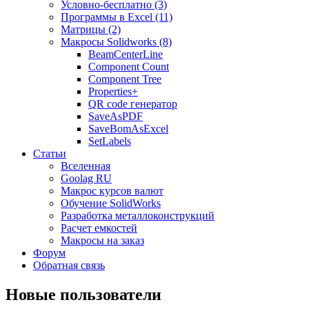
Условно-бесплатно (3)
Программы в Excel (11)
Матрицы (2)
Макросы Solidworks (8)
BeamCenterLine
Component Count
Component Tree
Properties+
QR code генератор
SaveAsPDF
SaveBomAsExcel
SetLabels
Статьи
Вселенная
Goolag RU
Макрос курсов валют
Обучение SolidWorks
Разработка металлоконструкций
Расчет емкостей
Макросы на заказ
Форум
Обратная связь
Новые пользователи