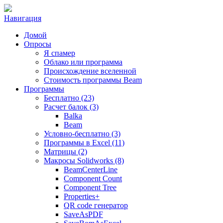
Навигация
Домой
Опросы
Я спамер
Облако или программа
Происхождение вселенной
Стоимость программы Beam
Программы
Бесплатно (23)
Расчет балок (3)
Balka
Beam
Условно-бесплатно (3)
Программы в Excel (11)
Матрицы (2)
Макросы Solidworks (8)
BeamCenterLine
Component Count
Component Tree
Properties+
QR code генератор
SaveAsPDF