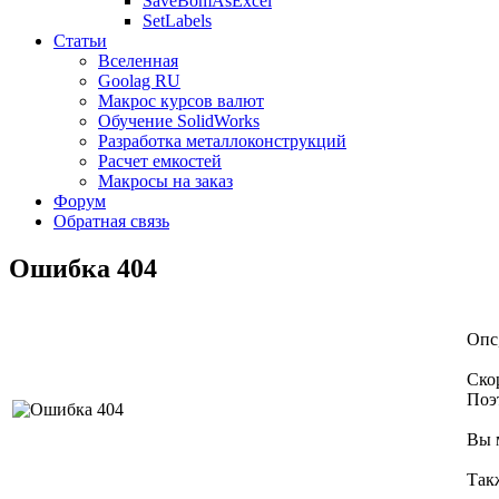
SaveBomAsExcel
SetLabels
Статьи
Вселенная
Goolag RU
Макрос курсов валют
Обучение SolidWorks
Разработка металлоконструкций
Расчет емкостей
Макросы на заказ
Форум
Обратная связь
Ошибка 404
Опс
Ско
Поэ
Вы 
Так