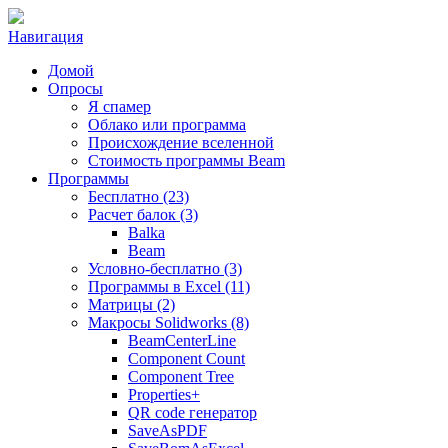
Навигация
Домой
Опросы
Я спамер
Облако или программа
Происхождение вселенной
Стоимость программы Beam
Программы
Бесплатно (23)
Расчет балок (3)
Balka
Beam
Условно-бесплатно (3)
Программы в Excel (11)
Матрицы (2)
Макросы Solidworks (8)
BeamCenterLine
Component Count
Component Tree
Properties+
QR code генератор
SaveAsPDF