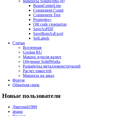
Макросы Solidworks (8)
BeamCenterLine
Component Count
Component Tree
Properties+
QR code генератор
SaveAsPDF
SaveBomAsExcel
SetLabels
Статьи
Вселенная
Goolag RU
Макрос курсов валют
Обучение SolidWorks
Разработка металлоконструкций
Расчет емкостей
Макросы на заказ
Форум
Обратная связь
Новые пользователи
Дмитрий1989
atsauu