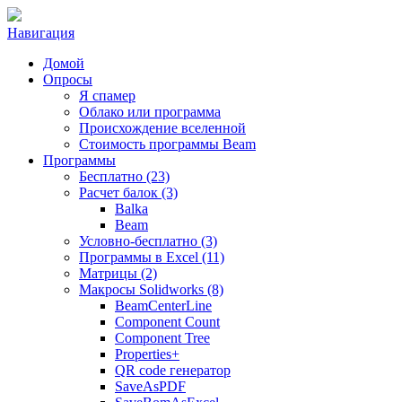
Навигация
Домой
Опросы
Я спамер
Облако или программа
Происхождение вселенной
Стоимость программы Beam
Программы
Бесплатно (23)
Расчет балок (3)
Balka
Beam
Условно-бесплатно (3)
Программы в Excel (11)
Матрицы (2)
Макросы Solidworks (8)
BeamCenterLine
Component Count
Component Tree
Properties+
QR code генератор
SaveAsPDF