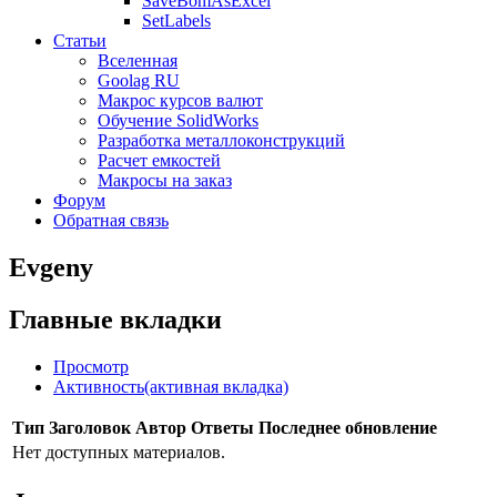
SaveBomAsExcel
SetLabels
Статьи
Вселенная
Goolag RU
Макрос курсов валют
Обучение SolidWorks
Разработка металлоконструкций
Расчет емкостей
Макросы на заказ
Форум
Обратная связь
Evgeny
Главные вкладки
Просмотр
Активность
(активная вкладка)
Тип
Заголовок
Автор
Ответы
Последнее обновление
Нет доступных материалов.