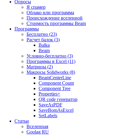
Опросы
Я спамер
Облако или программа
Происхождение вселенной
Стоимость программы Beam
Программы
Бесплатно (23)
Расчет балок (3)
Balka
Beam
Условно-бесплатно (3)
Программы в Excel (11)
Матрицы (2)
Макросы Solidworks (8)
BeamCenterLine
Component Count
Component Tree
Properties+
QR code генератор
SaveAsPDF
SaveBomAsExcel
SetLabels
Статьи
Вселенная
Goolag RU