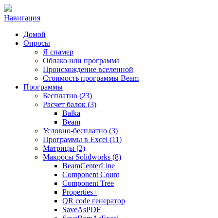
Навигация
Домой
Опросы
Я спамер
Облако или программа
Происхождение вселенной
Стоимость программы Beam
Программы
Бесплатно (23)
Расчет балок (3)
Balka
Beam
Условно-бесплатно (3)
Программы в Excel (11)
Матрицы (2)
Макросы Solidworks (8)
BeamCenterLine
Component Count
Component Tree
Properties+
QR code генератор
SaveAsPDF