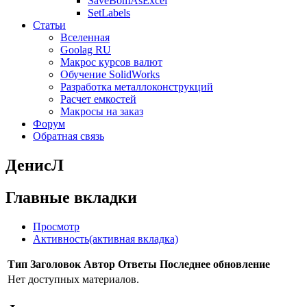
SaveBomAsExcel
SetLabels
Статьи
Вселенная
Goolag RU
Макрос курсов валют
Обучение SolidWorks
Разработка металлоконструкций
Расчет емкостей
Макросы на заказ
Форум
Обратная связь
ДенисЛ
Главные вкладки
Просмотр
Активность
(активная вкладка)
Тип
Заголовок
Автор
Ответы
Последнее обновление
Нет доступных материалов.