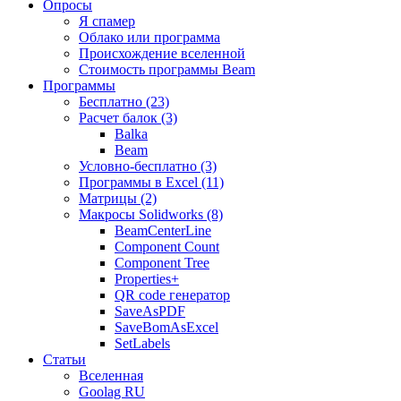
Опросы
Я спамер
Облако или программа
Происхождение вселенной
Стоимость программы Beam
Программы
Бесплатно (23)
Расчет балок (3)
Balka
Beam
Условно-бесплатно (3)
Программы в Excel (11)
Матрицы (2)
Макросы Solidworks (8)
BeamCenterLine
Component Count
Component Tree
Properties+
QR code генератор
SaveAsPDF
SaveBomAsExcel
SetLabels
Статьи
Вселенная
Goolag RU