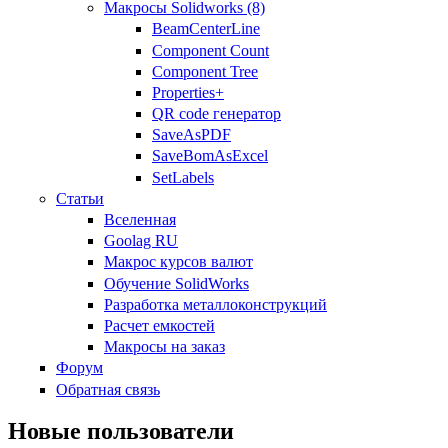
Макросы Solidworks (8)
BeamCenterLine
Component Count
Component Tree
Properties+
QR code генератор
SaveAsPDF
SaveBomAsExcel
SetLabels
Статьи
Вселенная
Goolag RU
Макрос курсов валют
Обучение SolidWorks
Разработка металлоконструкций
Расчет емкостей
Макросы на заказ
Форум
Обратная связь
Новые пользователи