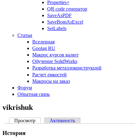
Properties+
QR code генератор
SaveAsPDF
SaveBomAsExcel
SetLabels
Статьи
Вселенная
Goolag RU
Макрос курсов валют
Обучение SolidWorks
Разработка металлоконструкций
Расчет емкостей
Макросы на заказ
Форум
Обратная связь
vikrishuk
Просмотр
(активная вкладка)
Активность
Главные вкладки
История