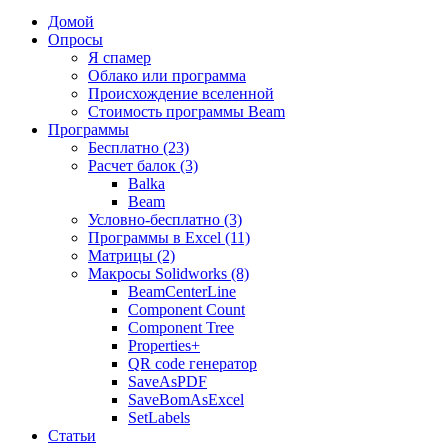
Домой
Опросы
Я спамер
Облако или программа
Происхождение вселенной
Стоимость программы Beam
Программы
Бесплатно (23)
Расчет балок (3)
Balka
Beam
Условно-бесплатно (3)
Программы в Excel (11)
Матрицы (2)
Макросы Solidworks (8)
BeamCenterLine
Component Count
Component Tree
Properties+
QR code генератор
SaveAsPDF
SaveBomAsExcel
SetLabels
Статьи