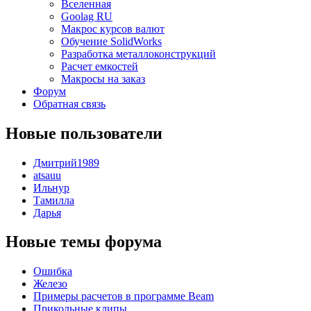
Вселенная
Goolag RU
Макрос курсов валют
Обучение SolidWorks
Разработка металлоконструкций
Расчет емкостей
Макросы на заказ
Форум
Обратная связь
Новые пользователи
Дмитрий1989
atsauu
Ильнур
Тамилла
Дарья
Новые темы форума
Ошибка
Железо
Примеры расчетов в программе Beam
Прикольные клипы