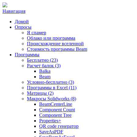
Навигация
Домой
Опросы
Я спамер
Облако или программа
Происхождение вселенной
Стоимость программы Beam
Программы
Бесплатно (23)
Расчет балок (3)
Balka
Beam
Условно-бесплатно (3)
Программы в Excel (11)
Матрицы (2)
Макросы Solidworks (8)
BeamCenterLine
Component Count
Component Tree
Properties+
QR code генератор
SaveAsPDF