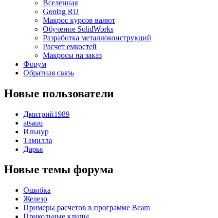
Вселенная
Goolag RU
Макрос курсов валют
Обучение SolidWorks
Разработка металлоконструкций
Расчет емкостей
Макросы на заказ
Форум
Обратная связь
Новые пользователи
Дмитрий1989
atsauu
Ильнур
Тамилла
Дарья
Новые темы форума
Ошибка
Железо
Примеры расчетов в программе Beam
Прикольные клипы