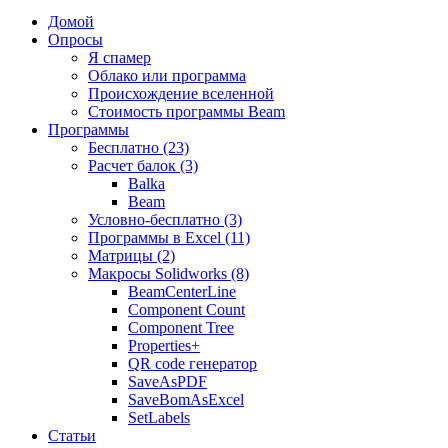
Домой
Опросы
Я спамер
Облако или программа
Происхождение вселенной
Стоимость программы Beam
Программы
Бесплатно (23)
Расчет балок (3)
Balka
Beam
Условно-бесплатно (3)
Программы в Excel (11)
Матрицы (2)
Макросы Solidworks (8)
BeamCenterLine
Component Count
Component Tree
Properties+
QR code генератор
SaveAsPDF
SaveBomAsExcel
SetLabels
Статьи