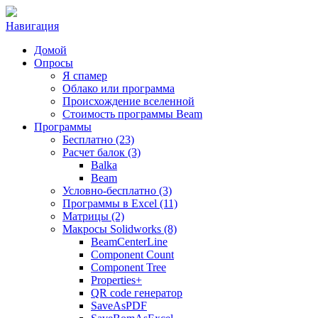
Навигация
Домой
Опросы
Я спамер
Облако или программа
Происхождение вселенной
Стоимость программы Beam
Программы
Бесплатно (23)
Расчет балок (3)
Balka
Beam
Условно-бесплатно (3)
Программы в Excel (11)
Матрицы (2)
Макросы Solidworks (8)
BeamCenterLine
Component Count
Component Tree
Properties+
QR code генератор
SaveAsPDF