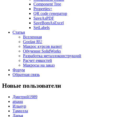
Component Tree
Properties+
QR code генератор
SaveAsPDF
SaveBomAsExcel
SetLabels
Статьи
Вселенная
Goolag RU
Макрос курсов валют
Обучение SolidWorks
Разработка металлоконструкций
Расчет емкостей
Макросы на заказ
Форум
Обратная связь
Новые пользователи
Дмитрий1989
atsauu
Ильнур
Тамилла
Дарья