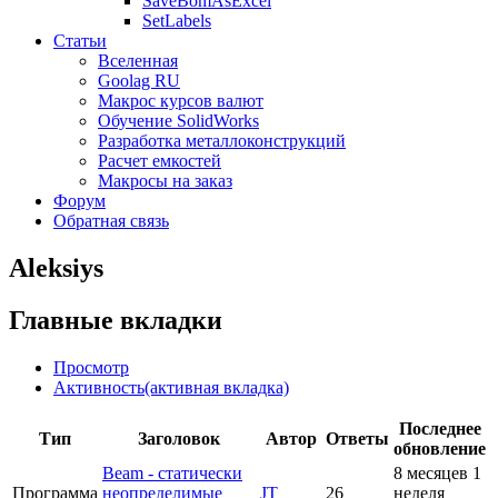
SaveBomAsExcel
SetLabels
Статьи
Вселенная
Goolag RU
Макрос курсов валют
Обучение SolidWorks
Разработка металлоконструкций
Расчет емкостей
Макросы на заказ
Форум
Обратная связь
Aleksiys
Главные вкладки
Просмотр
Активность
(активная вкладка)
Последнее
Тип
Заголовок
Автор
Ответы
обновление
Beam - статически
8 месяцев 1
Программа
неопределимые
JT
26
неделя