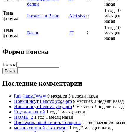
балки
назад
1 год 10
Тема
Расчеты в Beam
Aleksiys
0
месяцев
форума
назад
1 год 10
Тема
Beam
JT
2
месяцев
форума
назад
Форма поиска
Поиск
Последние комментарии
[url=https://www
9 месяцев 3 недели назад
Новый ноут Lenovo yoga pro
9 месяцев 3 недели назад
Новый ноут Lenovo yoga pro
9 месяцев 3 недели назад
Еще домашний
1 год 1 месяц назад
HOME_2
1 год 1 месяц назад
Проверил, ошибки нет. Толщина
1 год 5 месяцев назад
можно со мной связаться т
1 год 7 месяцев назад