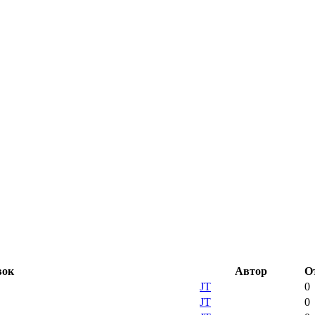
вок
Автор
О
JT
0
JT
0