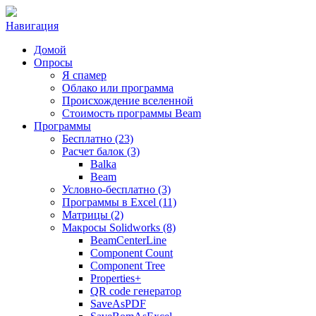
Навигация
Домой
Опросы
Я спамер
Облако или программа
Происхождение вселенной
Стоимость программы Beam
Программы
Бесплатно (23)
Расчет балок (3)
Balka
Beam
Условно-бесплатно (3)
Программы в Excel (11)
Матрицы (2)
Макросы Solidworks (8)
BeamCenterLine
Component Count
Component Tree
Properties+
QR code генератор
SaveAsPDF