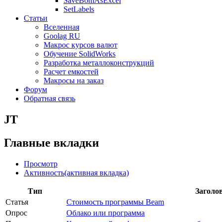
SaveBomAsExcel
SetLabels
Статьи
Вселенная
Goolag RU
Макрос курсов валют
Обучение SolidWorks
Разработка металлоконструкций
Расчет емкостей
Макросы на заказ
Форум
Обратная связь
JT
Главные вкладки
Просмотр
Активность
(активная вкладка)
Тип
Заголо
Статья
Стоимость программы Beam
Опрос
Облако или программа