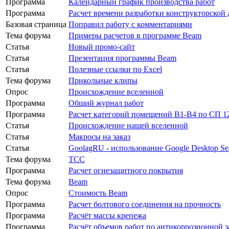
Программа
Календарный график производства работ
Программа
Расчет времени разработки конструкторской
Базовая страница
Поправил работу с комментариями
Тема форума
Примеры расчетов в программе Beam
Статья
Новый промо-сайт
Статья
Презентация программы Beam
Статья
Полезные ссылки по Excel
Тема форума
Прикольные клипы
Опрос
Происхождение вселенной
Программа
Общий журнал работ
Программа
Расчет категорий помещений В1-В4 по СП 12
Статья
Происхождение нашей вселенной
Статья
Макросы на заказ
Статья
GoolagRU - использование Google Desktop S
Тема форума
ТСС
Программа
Расчет огнезащитного покрытия
Тема форума
Beam
Опрос
Стоимость Beam
Программа
Расчет болтового соединения на прочность
Программа
Расчёт массы крепежа
Программа
Расчёт объемов работ по антикоррозионной 