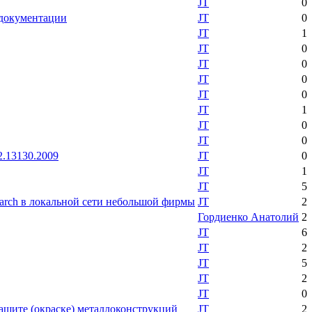
JT
0
 документации
JT
0
JT
1
JT
0
JT
0
JT
0
JT
0
JT
1
JT
0
JT
0
.13130.2009
JT
0
JT
1
JT
5
earch в локальной сети небольшой фирмы
JT
2
Гордиенко Анатолий
2
JT
6
JT
2
JT
5
JT
2
JT
0
защите (окраске) металлоконструкций
JT
2