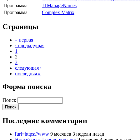
Программа
JTManageNames
Программа
Complex Matrix
Страницы
« первая
‹ предыдущая
1
2
3
следующая ›
последняя »
Форма поиска
Поиск
Последние комментарии
[url=https://www
9 месяцев 3 недели назад
Новый ноут Lenovo yoga pro
9 месяцев 3 недели назад