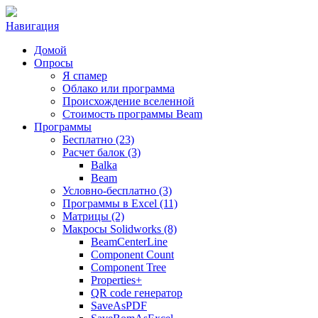
Навигация
Домой
Опросы
Я спамер
Облако или программа
Происхождение вселенной
Стоимость программы Beam
Программы
Бесплатно (23)
Расчет балок (3)
Balka
Beam
Условно-бесплатно (3)
Программы в Excel (11)
Матрицы (2)
Макросы Solidworks (8)
BeamCenterLine
Component Count
Component Tree
Properties+
QR code генератор
SaveAsPDF