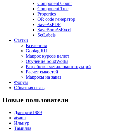
Component Count
Component Tree
Properties+
QR code генератор
SaveAsPDF
SaveBomAsExcel
SetLabels
Статьи
Вселенная
Goolag RU
Макрос курсов валют
Обучение SolidWorks
Разработка металлоконструкций
Расчет емкостей
Макросы на заказ
Форум
Обратная связь
Новые пользователи
Дмитрий1989
atsauu
Ильнур
Тамилла