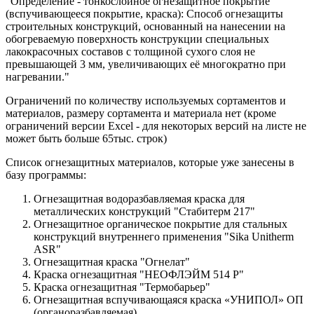
"Определение - тонкослойное огнезащитное покрытие
(вспучивающееся покрытие, краска): Способ огнезащиты
строительных конструкций, основанный на нанесении на
обогреваемую поверхность конструкции специальных
лакокрасочных составов с толщиной сухого слоя не
превышающей 3 мм, увеличивающих её многократно при
нагревании."
Ограничений по количеству используемых сортаментов и
материалов, размеру сортамента и материала нет (кроме
ограничений версии Excel - для некоторых версий на листе не
может быть больше 65тыс. строк)
Список огнезащитных материалов, которые уже занесены в
базу программы:
Огнезащитная водоразбавляемая краска для
металлических конструкций "Стабитерм 217"
Огнезащитное органическое покрытие для стальных
конструкций внутреннего применения "Sika Unitherm
ASR"
Огнезащитная краска "Огнелат"
Краска огнезащитная "НЕОФЛЭЙМ 514 Р"
Краска огнезащитная "Термобарьер"
Огнезащитная вспучивающаяся краска «УНИПОЛ» ОП
(органоразбавляемая)