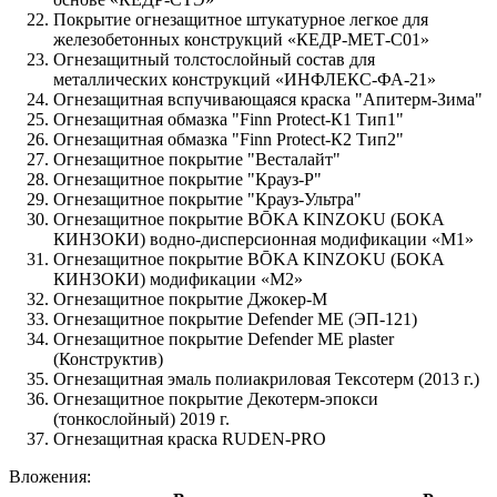
Покрытие огнезащитное штукатурное легкое для
железобетонных конструкций «КЕДР-МЕТ-С01»
Огнезащитный толстослойный состав для
металлических конструкций «ИНФЛЕКС-ФА-21»
Огнезащитная вспучивающаяся краска "Апитерм-Зима"
Огнезащитная обмазка "Finn Protect-К1 Тип1"
Огнезащитная обмазка "Finn Protect-К2 Тип2"
Огнезащитное покрытие "Весталайт"
Огнезащитное покрытие "Крауз-Р"
Огнезащитное покрытие "Крауз-Ультра"
Огнезащитное покрытие BŌKA KINZOKU (БОКА
КИНЗОКИ) водно-дисперсионная модификации «М1»
Огнезащитное покрытие BŌKA KINZOKU (БОКА
КИНЗОКИ) модификации «М2»
Огнезащитное покрытие Джокер-М
Огнезащитное покрытие Defender ME (ЭП-121)
Огнезащитное покрытие Defender ME plaster
(Конструктив)
Огнезащитная эмаль полиакриловая Тексотерм (2013 г.)
Огнезащитное покрытие Декотерм-эпокси
(тонкослойный) 2019 г.
Огнезащитная краска RUDEN-PRO
Вложения: