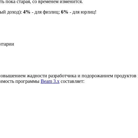
ь пока старая, со временем изменится.
ый доход):
4%
- для физлиц;
6%
- для юрлиц!
ентарии
, повышением жадности разработчика и подорожанием продуктов
имость программы
Beam 3.х
составляет: