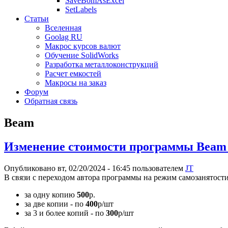
SaveBomAsExcel
SetLabels
Статьи
Вселенная
Goolag RU
Макрос курсов валют
Обучение SolidWorks
Разработка металлоконструкций
Расчет емкостей
Макросы на заказ
Форум
Обратная связь
Beam
Изменение стоимости программы Beam 
Опубликовано вт, 02/20/2024 - 16:45 пользователем
JT
В связи с переходом автора программы на режим самозанятости
за одну копию
500
р.
за две копии - по
400
р/шт
за 3 и более копий - по
300
р/шт