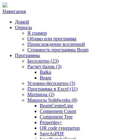
Навигация
Домой
Опросы
Я спамер
Облако или программа
Происхождение вселенной
Стоимость программы Beam
Программы
Бесплатно (23)
Расчет балок (3)
Balka
Beam
Условно-бесплатно (3)
Программы в Excel (11)
Матрицы (2)
Макросы Solidworks (8)
BeamCenterLine
Component Count
Component Tree
Properties+
QR code генератор
SaveAsPDF