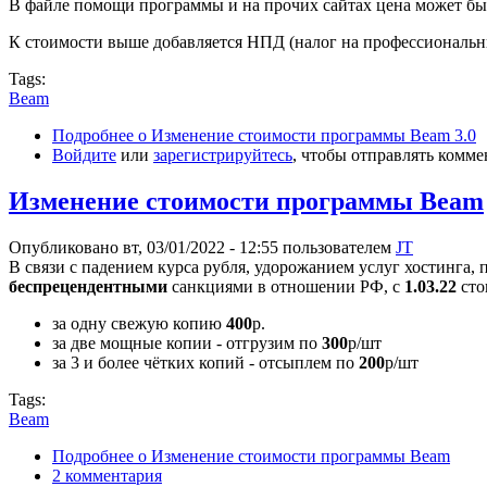
В файле помощи программы и на прочих сайтах цена может быт
К стоимости выше добавляется НПД (налог на профессиональн
Tags:
Beam
Подробнее
о Изменение стоимости программы Beam 3.0
Войдите
или
зарегистрируйтесь
, чтобы отправлять комм
Изменение стоимости программы Beam
Опубликовано вт, 03/01/2022 - 12:55 пользователем
JT
В связи с падением курса рубля, удорожанием услуг хостинга
беспрецендентными
санкциями в отношении РФ, с
1.03.22
сто
за одну свежую копию
400
р.
за две мощные копии - отгрузим по
300
р/шт
за 3 и более чётких копий - отсыплем по
200
р/шт
Tags:
Beam
Подробнее
о Изменение стоимости программы Beam
2 комментария