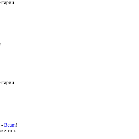
ентарии
!
ентарии
 -
Beam
!
кетинг.