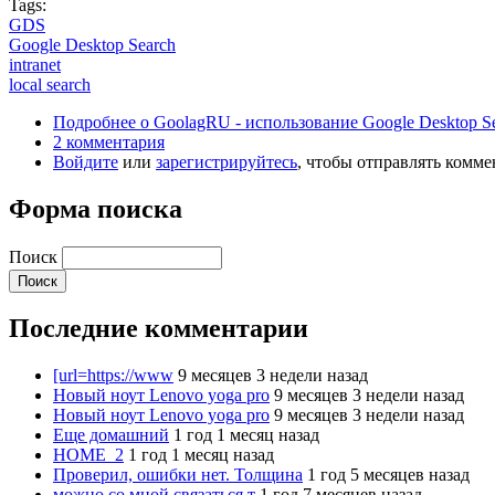
Tags:
GDS
Google Desktop Search
intranet
local search
Подробнее
о GoolagRU - использование Google Desktop S
2 комментария
Войдите
или
зарегистрируйтесь
, чтобы отправлять комм
Форма поиска
Поиск
Последние комментарии
[url=https://www
9 месяцев 3 недели назад
Новый ноут Lenovo yoga pro
9 месяцев 3 недели назад
Новый ноут Lenovo yoga pro
9 месяцев 3 недели назад
Еще домашний
1 год 1 месяц назад
HOME_2
1 год 1 месяц назад
Проверил, ошибки нет. Толщина
1 год 5 месяцев назад
можно со мной связаться т
1 год 7 месяцев назад