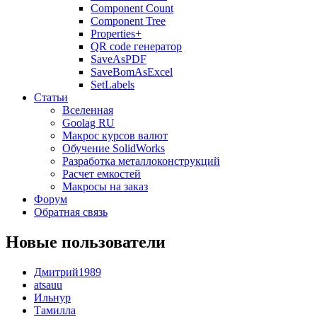
Component Count
Component Tree
Properties+
QR code генератор
SaveAsPDF
SaveBomAsExcel
SetLabels
Статьи
Вселенная
Goolag RU
Макрос курсов валют
Обучение SolidWorks
Разработка металлоконструкций
Расчет емкостей
Макросы на заказ
Форум
Обратная связь
Новые пользователи
Дмитрий1989
atsauu
Ильнур
Тамилла