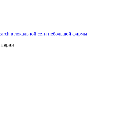
earch в локальной сети небольшой фирмы
ентарии