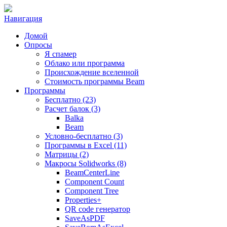
Навигация
Домой
Опросы
Я спамер
Облако или программа
Происхождение вселенной
Стоимость программы Beam
Программы
Бесплатно (23)
Расчет балок (3)
Balka
Beam
Условно-бесплатно (3)
Программы в Excel (11)
Матрицы (2)
Макросы Solidworks (8)
BeamCenterLine
Component Count
Component Tree
Properties+
QR code генератор
SaveAsPDF