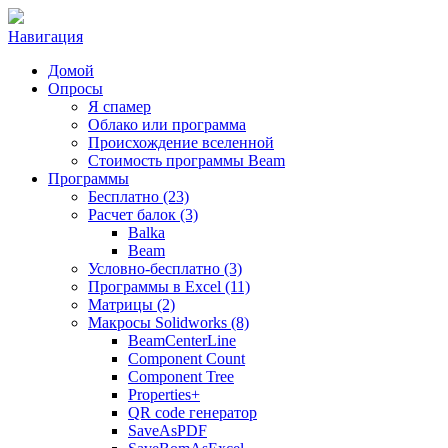
Навигация
Домой
Опросы
Я спамер
Облако или программа
Происхождение вселенной
Стоимость программы Beam
Программы
Бесплатно (23)
Расчет балок (3)
Balka
Beam
Условно-бесплатно (3)
Программы в Excel (11)
Матрицы (2)
Макросы Solidworks (8)
BeamCenterLine
Component Count
Component Tree
Properties+
QR code генератор
SaveAsPDF