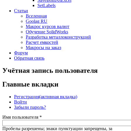
SaveBomAsExcel
SetLabels
Статьи
Вселенная
Goolag RU
Макрос курсов валют
Обучение SolidWorks
Разработка металлоконструкций
Расчет емкостей
Макросы на заказ
Форум
Обратная связь
Учётная запись пользователя
Главные вкладки
Регистрация
(активная вкладка)
Войти
Забыли пароль?
Имя пользователя
*
Пробелы разрешены; знаки пунктуации запрещены, за