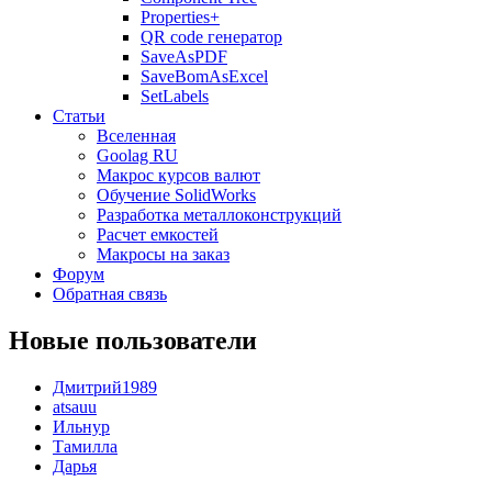
Properties+
QR code генератор
SaveAsPDF
SaveBomAsExcel
SetLabels
Статьи
Вселенная
Goolag RU
Макрос курсов валют
Обучение SolidWorks
Разработка металлоконструкций
Расчет емкостей
Макросы на заказ
Форум
Обратная связь
Новые пользователи
Дмитрий1989
atsauu
Ильнур
Тамилла
Дарья