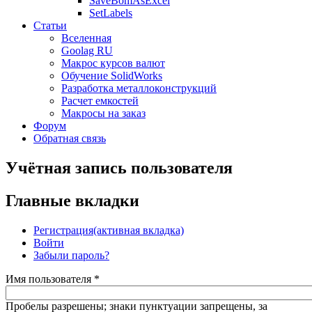
SaveBomAsExcel
SetLabels
Статьи
Вселенная
Goolag RU
Макрос курсов валют
Обучение SolidWorks
Разработка металлоконструкций
Расчет емкостей
Макросы на заказ
Форум
Обратная связь
Учётная запись пользователя
Главные вкладки
Регистрация
(активная вкладка)
Войти
Забыли пароль?
Имя пользователя
*
Пробелы разрешены; знаки пунктуации запрещены, за