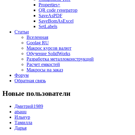
Properties+
QR code генератор
SaveAsPDF
SaveBomAsExcel
SetLabels
Статьи
Вселенная
Goolag RU
Макрос курсов валют
Обучение SolidWorks
Разработка металлоконструкций
Расчет емкостей
Макросы на заказ
Форум
Обратная связь
Новые пользователи
Дмитрий1989
atsauu
Ильнур
Тамилла
Дарья