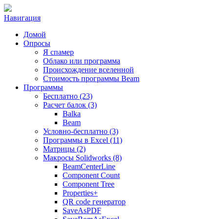
Навигация
Домой
Опросы
Я спамер
Облако или программа
Происхождение вселенной
Стоимость программы Beam
Программы
Бесплатно (23)
Расчет балок (3)
Balka
Beam
Условно-бесплатно (3)
Программы в Excel (11)
Матрицы (2)
Макросы Solidworks (8)
BeamCenterLine
Component Count
Component Tree
Properties+
QR code генератор
SaveAsPDF