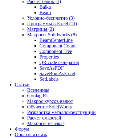
Расчет балок (3)
Balka
Beam
Условно-бесплатно (3)
Программы в Excel (11)
Матрицы (2)
Макросы Solidworks (8)
BeamCenterLine
Component Count
Component Tree
Properties+
QR code генератор
SaveAsPDF
SaveBomAsExcel
SetLabels
Статьи
Вселенная
Goolag RU
Макрос курсов валют
Обучение SolidWorks
Разработка металлоконструкций
Расчет емкостей
Макросы на заказ
Форум
Обратная связь