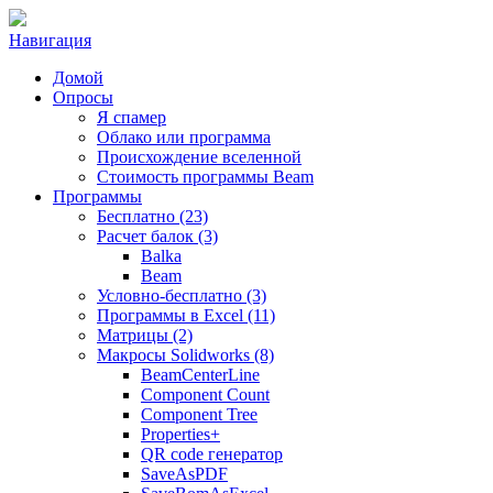
Навигация
Домой
Опросы
Я спамер
Облако или программа
Происхождение вселенной
Стоимость программы Beam
Программы
Бесплатно (23)
Расчет балок (3)
Balka
Beam
Условно-бесплатно (3)
Программы в Excel (11)
Матрицы (2)
Макросы Solidworks (8)
BeamCenterLine
Component Count
Component Tree
Properties+
QR code генератор
SaveAsPDF