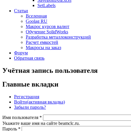
SaveBomAsExcel
SetLabels
Статьи
Вселенная
Goolag RU
Макрос курсов валют
Обучение SolidWorks
Разработка металлоконструкций
Расчет емкостей
Макросы на заказ
Форум
Обратная связь
Учётная запись пользователя
Главные вкладки
Регистрация
Войти
(активная вкладка)
Забыли пароль?
Имя пользователя
*
Укажите ваше имя на сайте beamclc.ru.
Пароль
*