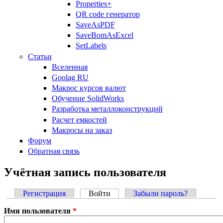
Properties+
QR code генератор
SaveAsPDF
SaveBomAsExcel
SetLabels
Статьи
Вселенная
Goolag RU
Макрос курсов валют
Обучение SolidWorks
Разработка металлоконструкций
Расчет емкостей
Макросы на заказ
Форум
Обратная связь
Учётная запись пользователя
Регистрация
Войти
(активная вкладка)
Забыли пароль?
Главные вкладки
Имя пользователя
*