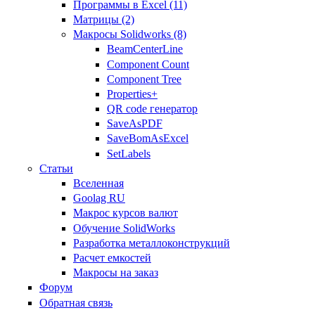
Программы в Excel (11)
Матрицы (2)
Макросы Solidworks (8)
BeamCenterLine
Component Count
Component Tree
Properties+
QR code генератор
SaveAsPDF
SaveBomAsExcel
SetLabels
Статьи
Вселенная
Goolag RU
Макрос курсов валют
Обучение SolidWorks
Разработка металлоконструкций
Расчет емкостей
Макросы на заказ
Форум
Обратная связь