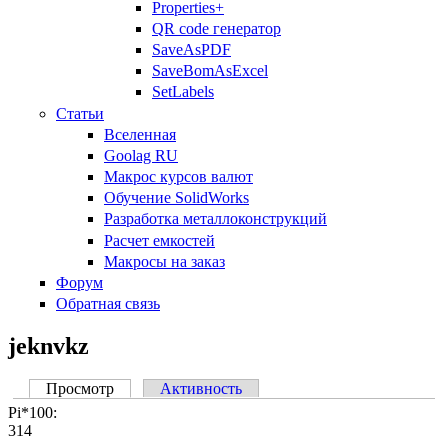
Properties+
QR code генератор
SaveAsPDF
SaveBomAsExcel
SetLabels
Статьи
Вселенная
Goolag RU
Макрос курсов валют
Обучение SolidWorks
Разработка металлоконструкций
Расчет емкостей
Макросы на заказ
Форум
Обратная связь
jeknvkz
Просмотр
(активная вкладка)
Активность
Главные вкладки
Pi*100:
314