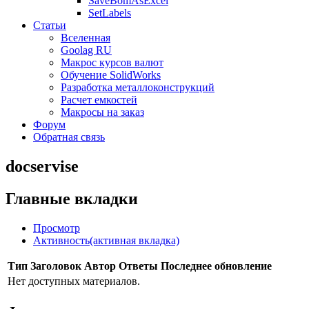
SaveBomAsExcel
SetLabels
Статьи
Вселенная
Goolag RU
Макрос курсов валют
Обучение SolidWorks
Разработка металлоконструкций
Расчет емкостей
Макросы на заказ
Форум
Обратная связь
docservise
Главные вкладки
Просмотр
Активность
(активная вкладка)
Тип
Заголовок
Автор
Ответы
Последнее обновление
Нет доступных материалов.