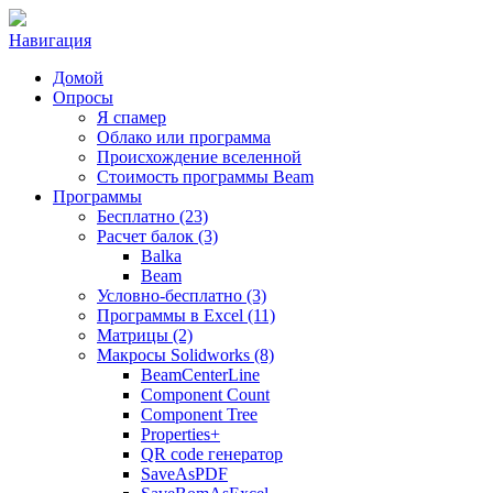
Навигация
Домой
Опросы
Я спамер
Облако или программа
Происхождение вселенной
Стоимость программы Beam
Программы
Бесплатно (23)
Расчет балок (3)
Balka
Beam
Условно-бесплатно (3)
Программы в Excel (11)
Матрицы (2)
Макросы Solidworks (8)
BeamCenterLine
Component Count
Component Tree
Properties+
QR code генератор
SaveAsPDF