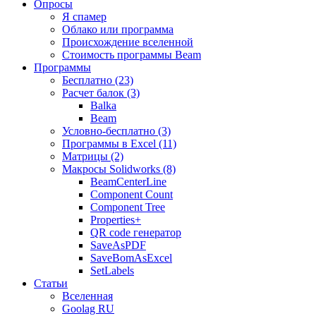
Опросы
Я спамер
Облако или программа
Происхождение вселенной
Стоимость программы Beam
Программы
Бесплатно (23)
Расчет балок (3)
Balka
Beam
Условно-бесплатно (3)
Программы в Excel (11)
Матрицы (2)
Макросы Solidworks (8)
BeamCenterLine
Component Count
Component Tree
Properties+
QR code генератор
SaveAsPDF
SaveBomAsExcel
SetLabels
Статьи
Вселенная
Goolag RU