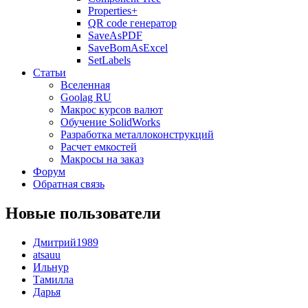
Properties+
QR code генератор
SaveAsPDF
SaveBomAsExcel
SetLabels
Статьи
Вселенная
Goolag RU
Макрос курсов валют
Обучение SolidWorks
Разработка металлоконструкций
Расчет емкостей
Макросы на заказ
Форум
Обратная связь
Новые пользователи
Дмитрий1989
atsauu
Ильнур
Тамилла
Дарья