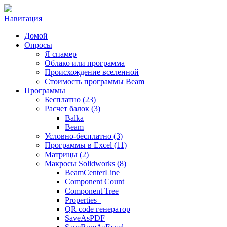
Навигация
Домой
Опросы
Я спамер
Облако или программа
Происхождение вселенной
Стоимость программы Beam
Программы
Бесплатно (23)
Расчет балок (3)
Balka
Beam
Условно-бесплатно (3)
Программы в Excel (11)
Матрицы (2)
Макросы Solidworks (8)
BeamCenterLine
Component Count
Component Tree
Properties+
QR code генератор
SaveAsPDF