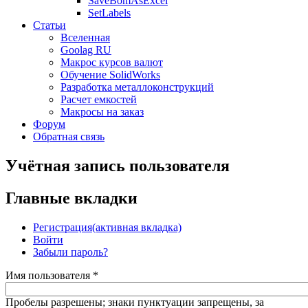
SaveBomAsExcel
SetLabels
Статьи
Вселенная
Goolag RU
Макрос курсов валют
Обучение SolidWorks
Разработка металлоконструкций
Расчет емкостей
Макросы на заказ
Форум
Обратная связь
Учётная запись пользователя
Главные вкладки
Регистрация
(активная вкладка)
Войти
Забыли пароль?
Имя пользователя
*
Пробелы разрешены; знаки пунктуации запрещены, за